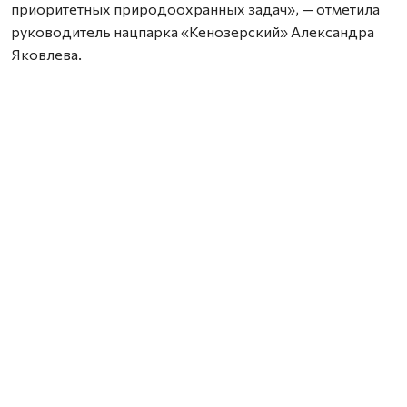
приоритетных природоохранных задач», — отметила
руководитель нацпарка «Кенозерский» Александра
Яковлева.
Перед первым выпуском специалисты ВНИРО
исследовали запасы кормовой базы в реке и внесли её
в список рекомендованных к зарыблению. «Вёжма —
комфортное место для кумжи. По природе кумжа не
всегда возвращается на нерест в стартовую реку.
Надеемся, что выпущенная молодь вернётся через 2–3
года, и мы оценим процент возврата», — пояснил
руководитель Северного филиала ВНИРО Андрей
Семушин.
Выпустили двухгодичную молодь весом от 30 граммов
— крупнее, чем в прошлом году. Выпуск стал финалом
первого этапа экопроекта по восстановлению
биоразнообразия «Амбассадоры рек». Волонтёры
движения «Начни с себя, Поморье!» провели 56