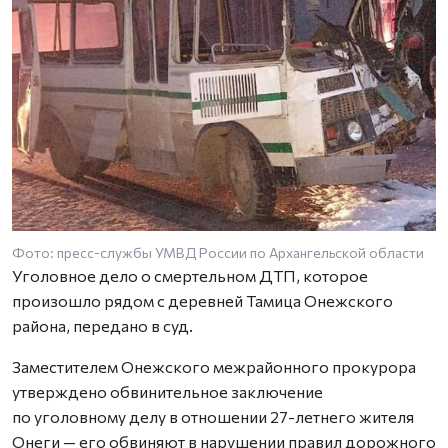
Фото: пресс-службы УМВД России по Архангельской области
Ф
Уголовное дело о смертельном ДТП, которое
произошло рядом с деревней Тамица Онежского
района, передано в суд.
Заместителем Онежского межрайонного прокурора
утверждено обвинительное заключение
по уголовному делу в отношении 27-летнего жителя
Онеги — его обвиняют в нарушении правил дорожного