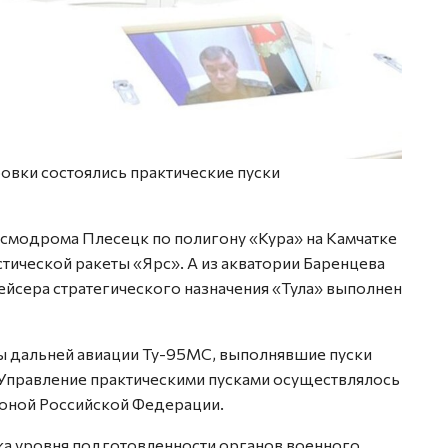
ровки состоялись практические пуски
осмодрома Плесецк по полигону «Кура» на Камчатке
тической ракеты «Ярс». А из акватории Баренцева
ейсера стратегического назначения «Тула» выполнен
ы дальней авиации Ту-95МС, выполнявшие пуски
Управление практическими пусками осуществлялось
роной Российской Федерации.
ка уровня подготовленности органов военного