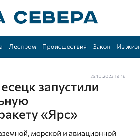
а
Леспром
Происшествия
Закон
Из жиз
25.10.2023 19:18
есецк запустили
ьную
ракету «Ярс»
наземной, морской и авиационной