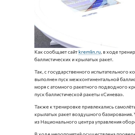
Как сообщает сайт
kremlin.ru
, в ходе трени
баллистических и крылатых ракет.
Так, с государственного испытательного к
выполнен пуск межконтинентальной баллис
моря с атомного ракетного подводного кр
пуск баллистической ракеты «Синева».
Также к тренировке привлекались самолёт
крылатых ракет воздушного базирования. 
из Национального центра управления обо
В ходе мероприятий осуществлена провер