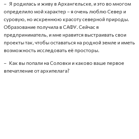
– Я родилась и живу в Архангельске, и это во многом
определило мой характер – я очень люблю Север и
суровую, но искреннюю красоту северной природы.
Образование получила в САФУ. Сейчас я
предприниматель, и мне нравится выстраивать свои
проекты так, чтобы оставаться на родной земле и иметь
возможность исследовать её просторы.
– Как вы попали на Соловки и каково ваше первое
впечатление от архипелага?
– Моей давней мечтой было попасть на Соловки через
море. Несколько раз такая поездка срывалась из‑за
погодных условий, но в августе 2025 года всё наконец
сложилось. Мы отправились в морское путешествие
вместе с супругом и ещё двумя семейными парами. По
пути ловили на спиннинги треску и гуляли по соседним
островам, ощущая полную свободу.