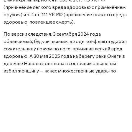
(причинение легкого вреда здоровью с применением
оружия) и ч. 4 ст. 111 УК РФ (причинение тяжкого вреда
здоровью, повлекшее смерть).
По версии следствия, 3 сентября 2024 года
обвиняемый, будучи пьяным, в ходе конфликта ударил
сожительницу ножом по ноге, причинив легкий вред
здоровью. А 30 мая 2025 года на берегу реки Онеги в
деревне Наволок он снова в состоянии опьянения
избил женщину — нанес множественные удары по
голове и телу. Потерпевшая впала в кому и спустя два
месяца скончалась в больнице.
Уголовное дело направлено в Плесецкий районный
суд.
Нашли ошибку? Выделите текст, нажмите
ctrl+enter
и отправьте ее нам.