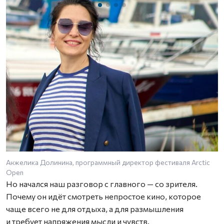
Анжелика Долинина, программный директор фестиваля Arctic
К
Open
Но начался наш разговор с главного — со зрителя.
Почему он идёт смотреть непростое кино, которое
чаще всего не для отдыха, а для размышления
и требует напряжения мысли и чувств.