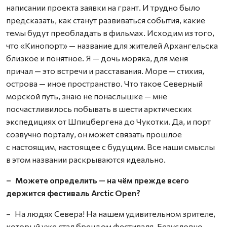
написании проекта заявки на грант. И трудно было
предсказать, как станут развиваться события, какие
темы будут преобладать в фильмах. Исходим из того,
что «Кинопорт» — название для жителей Архангельска
близкое и понятное. Я — дочь моряка, для меня
причал — это встречи и расставания. Море — стихия,
острова — иное пространство. Что такое Северный
морской путь, знаю не понаслышке — мне
посчастливилось побывать в шести арктических
экспедициях от Шпицбергена до Чукотки. Да, и порт
созвучно порталу, он может связать прошлое
с настоящим, настоящее с будущим. Все наши смыслы
в этом названии раскрываются идеально.
– Можете определить — на чём прежде всего
держится фестиваль Arctic Open?
– На людях Севера! На нашем удивительном зрителе,
который уже стал брендом фестиваля. Безусловно,