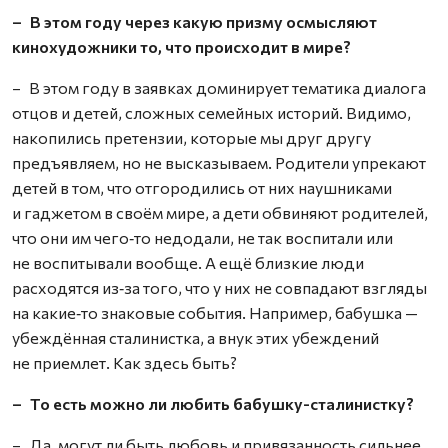
– В этом году через какую призму осмысляют
кинохудожники то, что происходит в мире?
– В этом году в заявках доминирует тематика диалога
отцов и детей, сложных семейных историй. Видимо,
накопились претензии, которые мы друг другу
предъявляем, но не высказываем. Родители упрекают
детей в том, что отгородились от них наушниками
и гаджетом в своём мире, а дети обвиняют родителей,
что они им чего‑то недодали, не так воспитали или
не воспитывали вообще. А ещё близкие люди
расходятся из‑за того, что у них не совпадают взгляды
на какие‑то знаковые события. Например, бабушка —
убеждённая сталинистка, а внук этих убеждений
не приемлет. Как здесь быть?
– То есть можно ли любить бабушку-сталинистку?
– Да, могут ли быть любовь и привязанность сильнее