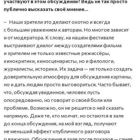
участвуют в этом обсуждении? Ведь не так просто
публично высказать своё мнение…
– Наши зрители это делают охотно и всегда
с большим уважением к авторам. Но многое зависит
и от модератора. К слову, на нашем фестивале
выстраивают диалог между создателями фильма
и зрителем не только известные режиссёры,
кинокритики, киносценаристы, но и филологи,
журналисты, историки. Их задача — не только создать
доверительную атмосферу для обсуждения картины,
но и дать людям просто выговориться. Часто бывает,
что, обсуждая увиденное, человек пусть
опосредованно, но говорит о своей боли или
проблеме. Возможно, он не решится о ней сказать
напрямую. Даже те, кто молчат, но остаются в зале
до конца обсуждения, на мой взгляд, получают
не меньший эффект «публичного разговора
о важном». Обсуждения в зале после показов — самая