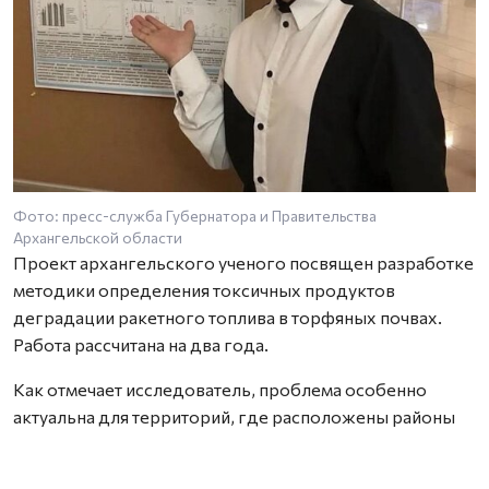
Фото: пресс-служба Губернатора и Правительства
Архангельской области
Проект архангельского ученого посвящен разработке
методики определения токсичных продуктов
деградации ракетного топлива в торфяных почвах.
Работа рассчитана на два года.
Как отмечает исследователь, проблема особенно
актуальна для территорий, где расположены районы
падения отработавших ступеней ракет. Торфяные
почвы способны необратимо связывать широкий