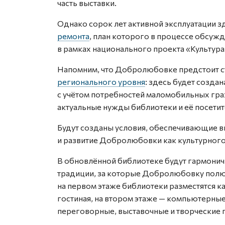
часть выставки.
Однако сорок лет активной эксплуатации 
ремонта
, план которого в процессе обсуж
в рамках национального проекта «Культура
Напомним, что Добролюбовке предстоит с
регионального уровня
: здесь будет созда
с учётом потребностей маломобильных гра
актуальные нужды библиотеки и её посетит
Будут созданы условия, обеспечивающие 
и развитие Добролюбовки как культурного
В обновлённой библиотеке будут гармонич
традиции, за которые Добролюбовку полюб
на первом этаже библиотеки разместятся 
гостиная, на втором этаже — компьютерные
переговорные, выставочные и творческие п