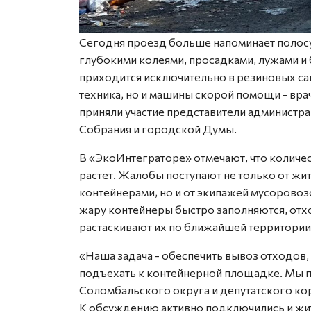
Сегодня проезд больше напоминает полосу 
глубокими колеями, просадками, лужами и 
приходится исключительно в резиновых сап
техника, но и машины скорой помощи - вр
приняли участие представители администра
Собрания и городской Думы.
В «ЭкоИнтеграторе» отмечают, что количе
растет. Жалобы поступают не только от ж
контейнерами, но и от экипажей мусоровоз
жару контейнеры быстро заполняются, отхо
растаскивают их по ближайшей территории
«Наша задача - обеспечить вывоз отходов
подъехать к контейнерной площадке. Мы 
Соломбальского округа и депутатского кор
К обсуждению активно подключились и жит