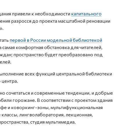
здания привели к необходимости
капитального
дения разросся до проекта масштабной реновации
».
тать
первой в России модельной библиотекой
на самая комфортная обстановка для читателей,
ждан; пространство будет преобразовано под
елей.
выполнение всех функций центральной библиотеки
 центра.
но сочетаться и современные тенденции, и добрые
или горожане. В соответствии с проектом здания
кафе и коворкинг-зоны, мультифункциональная
 классы, лингволаборатория, лекционная,
ространства, студия мультимедиа.