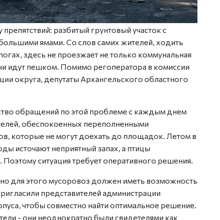
препятствий: разбитый грунтовый участок с
большими ямами. Со слов самих жителей, ходить
огах, здесь не проезжает не только коммунальная
ачи идут пешком. Помимо регоператора в комиссии
ции округа, депутаты Архангельского областного
ство обращений по этой проблеме с каждым днем
ителей, обеспокоенных переполненными
ов, которые не могут доехать до площадок. Летом в
ды источают неприятный запах, а птицы
. Поэтому ситуация требует оперативного решения.
, но для этого мусоровоз должен иметь возможность
пригласили представителей администрации
пуса, чтобы совместно найти оптимальное решение.
ели - они неоднократно были свидетелями как