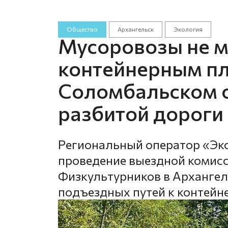
Общество
Архангельск
Экология
Мусоровозы не мо
контейнерным п
Соломбальском о
разбитой дороги
Региональный оператор «Эк
проведение выездной комисс
Физкультурников в Архангель
подъездных путей к контей