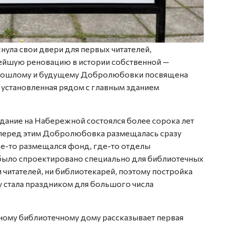
ахнула свои двери для первых читателей,
нейшую реновацию в истории собственной —
 Прошлому и будущему Добролюбовки посвящена
 установленная рядом с главным зданием
 здание на Набережной состоялся более сорока лет
о перед этим Добролюбовка размещалась сразу
Где-то размещался фонд, где-то отделы
 было спроектировано специально для библиотечных
и читателей, ни библиотекарей, поэтому постройка
у стала праздником для большого числа
нному библиотечному дому рассказывает первая