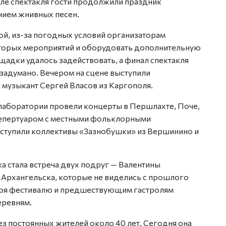
ле спектакля гости продолжили праздник
нием жнивных песен.
ой, из-за погодных условий организаторам
торых мероприятий и оборудовать дополнительную
адки удалось задействовать, а финал спектакля
 задумано. Вечером на сцене выступили
и музыкант Сергей Власов из Каргополя.
 лаборатории провели концерты в Першлахте, Поче,
репертуаром с местными фольклорными
ыступили коллективы «Зазнобушки» из Вершинино и
а стала встреча двух подруг — Валентины
Архангельска, которые не виделись с прошлого
даря фестивалю и предшествующим гастролям
еревням.
з постоянных жителей около 40 лет. Сегодня она