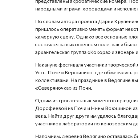
представлены акробатические номера. Пос
народными играми, хороводами и исполне
По словам автора проекта Дарьи Крупенин
пришлось оперативно менять формат неко
камерную сцену. Однако все основные площ
состоялся на выкошенном поле, как и было
архангельская группа «Кокора» и звонарь 
Накануне фестиваля участники творческой
Усть-Поче и Вершинино, где обменялись 
коллективами. На празднике в Ведягине в
«Северяночка» из Почи.
Одним из трогательных моментов праздник
Дорофеевой из Почи и Нины Воюшиной из 
века. Найти друг друга им удалось благо
участников лаборатории по кенозерским д
Напомним, деревня Ведягино оставалась бе