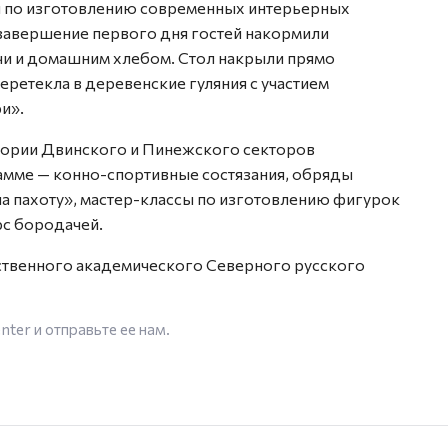
и по изготовлению современных интерьерных
 завершение первого дня гостей накормили
чи и домашним хлебом. Стол накрыли прямо
еретекла в деревенские гуляния с участием
и».
тории Двинского и Пинежского секторов
амме — конно-спортивные состязания, обряды
а пахоту», мастер-классы по изготовлению фигурок
рс бородачей.
ственного академического Северного русского
enter
и отправьте ее нам.