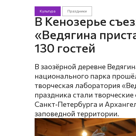
Культура
Праздники
В Кенозерье съе
«Ведягина прист
130 гостей
В заозёрной деревне Ведягин
национального парка прошё
творческая лаборатория «Ве
праздника стали творческие
Санкт‑Петербурга и Арханге
заповедной территории.