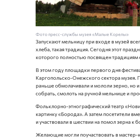
Фото пресс-службы музея «Малые Корелы»
Запускают мельницу при входе в музей все
хлеба, такая традиция. Сегодня этот празд
которого полностью посвящен традициям 
В этом году площадки первого дня фестива
Каргопольско-Онежского сектора музея. Го
раньше обмолачивали и мололи зерно, но и
собрать, смолоть на ручной мельнице и прос
Фольклорно-этнографический театр «Нови
картинку «Борода». А затем посетители вм
и участвовали в шествии на помол зерна к 
Желающие могли поучаствовать в мастер-к