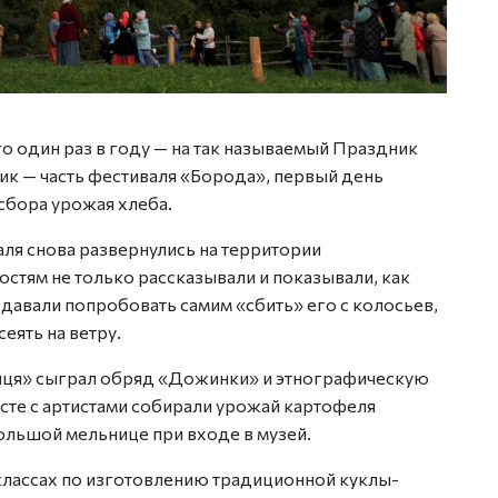
го один раз в году — на так называемый Праздник
ник — часть фестиваля «Борода», первый день
сбора урожая хлеба.
ля снова развернулись на территории
стям не только рассказывали и показывали, как
 давали попробовать самим «сбить» его с колосьев,
еять на ветру.
ця» сыграл обряд «Дожинки» и этнографическую
есте с артистами собирали урожай картофеля
большой мельнице при входе в музей.
лассах по изготовлению традиционной куклы-