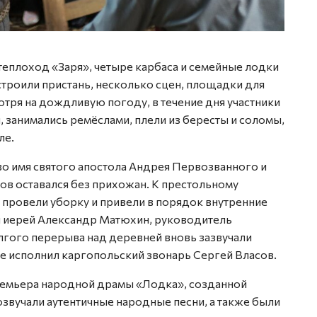
Фото: 
теплоход «Заря», четыре карбаса и семейные лодки
троили пристань, несколько сцен, площадки для
отря на дождливую погоду, в течение дня участники
, занимались ремёслами, плели из бересты и соломы,
ле.
во имя святого апостола Андрея Первозванного и
ов оставался без прихожан. К престольному
, провели уборку и привели в порядок внутренние
л иерей Александр Матюхин, руководитель
лгого перерыва над деревней вновь зазвучали
е исполнил каргопольский звонарь Сергей Власов.
ремьера народной драмы «Лодка», созданной
озвучали аутентичные народные песни, а также были