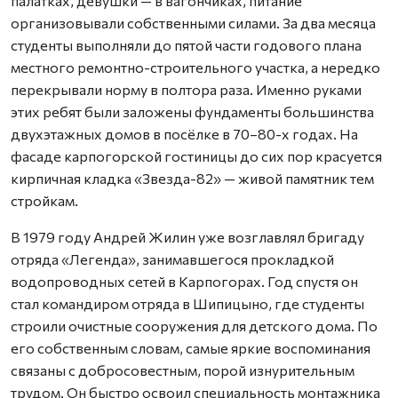
палатках, девушки — в вагончиках, питание
организовывали собственными силами. За два месяца
студенты выполняли до пятой части годового плана
местного ремонтно-строительного участка, а нередко
перекрывали норму в полтора раза. Именно руками
этих ребят были заложены фундаменты большинства
двухэтажных домов в посёлке в 70–80-х годах. На
фасаде карпогорской гостиницы до сих пор красуется
кирпичная кладка «Звезда-82» — живой памятник тем
стройкам.
В 1979 году Андрей Жилин уже возглавлял бригаду
отряда «Легенда», занимавшегося прокладкой
водопроводных сетей в Карпогорах. Год спустя он
стал командиром отряда в Шипицыно, где студенты
строили очистные сооружения для детского дома. По
его собственным словам, самые яркие воспоминания
связаны с добросовестным, порой изнурительным
трудом. Он быстро освоил специальность монтажника