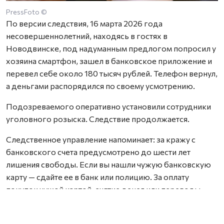
PressFoto ©
По версии следствия, 16 марта 2026 года
несовершеннолетний, находясь в гостях в
Новодвинске, под надуманным предлогом попросил у
хозяина смартфон, зашел в банковское приложение и
перевел себе около 180 тысяч рублей. Телефон вернул,
а деньгами распорядился по своему усмотрению.
Подозреваемого оперативно установили сотрудники
уголовного розыска. Следствие продолжается.
Следственное управление напоминает: за кражу с
банковского счета предусмотрено до шести лет
лишения свободы. Если вы нашли чужую банковскую
карту — сдайте ее в банк или полицию. За оплату
покупок чужой картой, снятие денег или переводы
грозит уголовная ответственность и взыскание
ущерба.