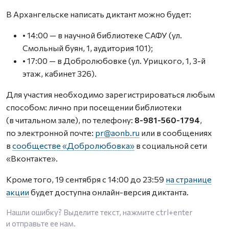
В Архангельске написать диктант можно будет:
• 14:00 — в научной библиотеке САФУ (ул.
Смольный буян, 1, аудитория 101);
• 17:00 — в Добролюбовке (ул. Урицкого, 1, 3-й
этаж, кабинет 326).
Для участия необходимо зарегистрироваться любым
способом: лично при посещении библиотеки
(в читальном зале), по телефону:
8-981-560-1794
,
по электронной почте:
pr@aonb.ru
или в сообщениях
в
сообществе «Добролюбовка»
в социальной сети
«Вконтакте».
Кроме того, 19 сентября с 14:00 до 23:59
на странице
акции
будет доступна онлайн-версия диктанта.
Нашли ошибку? Выделите текст, нажмите
ctrl+enter
и отправьте ее нам.