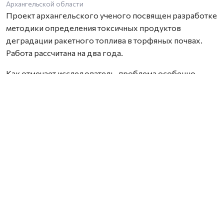
Архангельской области
Проект архангельского ученого посвящен разработке
методики определения токсичных продуктов
деградации ракетного топлива в торфяных почвах.
Работа рассчитана на два года.
Как отмечает исследователь, проблема особенно
актуальна для территорий, где расположены районы
падения отработавших ступеней ракет. Торфяные
почвы способны необратимо связывать широкий
спектр химических соединений, включая компоненты
ракетного топлива, из-за чего токсичные вещества и
продукты их распада могут сохраняться в
окружающей среде на протяжении многих лет. При
этом специализированных методик для их анализа
сегодня практически не существует.
В рамках проекта Марк Попов планирует разработать
новые способы подготовки проб и