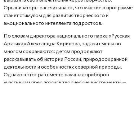
Организаторы рассчитывают, что участие в программе
станет стимулом для развития творческого и
эмоционального интеллекта подростков.
По словам директора национального парка «Русская
Арктика» Александра Кирилова, задачи смены во
многом сохраняются: детям продолжают
рассказывать об истории России, природоохранной
деятельности и особенностях северной природы.
Однако в этот раз вместо научных приборов
участникам предложили творческие инструменты —
мольберты, блокноты, фотоаппараты и смартфоны.
— Задача этой смены не сильно отличается от
предыдущих. Мы по-прежнему формируем у детей
интерес к изучению природы и истории России и
знакомим их с основами природоохранного дела. В
этот раз мы решили вооружить участников не