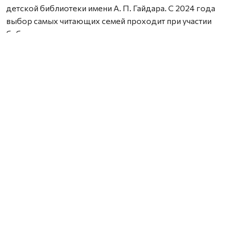
детской библиотеки имени А. П. Гайдара. С 2024 года
выбор самых читающих семей проходит при участии
библиотек со всего региона.
В этом году в число лауреатов вошли семьи из
Архангельска, Новодвинска, Вельска, Холмогорского,
Пинежского, Котласского и Мезенского округов.
Награды им вручила заместитель министра культуры и
туризма Архангельской области Анна Фофанова.
Обращаясь к участникам церемонии, замминистра
подчеркнула важную роль семьи в формировании
личности человека и отметила, что именно родители
становятся первыми наставниками для детей.
— Сегодня мы говорим спасибо тем семьям, для
которых чтение — это не просто способ провести
время, а осознанный выбор, семейная традиция,
передающаяся из поколения в поколение, — отметила