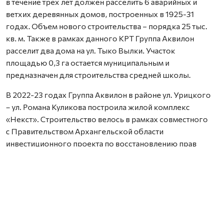
в течение трех лет должен расселить 6 аварийных и
ветхих деревянных домов, построенных в 1925-31
годах. Объем нового строительства – порядка 25 тыс.
кв. м. Также в рамках данного КРТ Группа Аквилон
расселит два дома на ул. Тыко Вылки. Участок
площадью 0,3 га остается муниципальным и
предназначен для строительства средней школы.
В 2022-23 годах Группа Аквилон в районе ул. Урицкого
– ул. Романа Куликова построила жилой комплекс
«Некст». Строительство велось в рамках совместного
с Правительством Архангельской области
инвестиционного проекта по восстановлению прав
граждан пострадавших от недобросовестных
действий застройщиков. В соответствии с областным
законом Группа Аквилон получила в аренду данный
участок выплатил денежные компенсации дольщикам,
обманутым несколькими другими застройщиками.