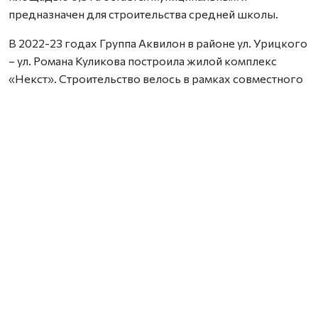
предназначен для строительства средней школы.
В 2022-23 годах Группа Аквилон в районе ул. Урицкого
– ул. Романа Куликова построила жилой комплекс
«Некст». Строительство велось в рамках совместного
с Правительством Архангельской области
инвестиционного проекта по восстановлению прав
граждан пострадавших от недобросовестных
действий застройщиков. В соответствии с областным
законом Группа Аквилон получила в аренду данный
участок выплатил денежные компенсации дольщикам,
обманутым несколькими другими застройщиками.
Сейчас по проектам комплексного развития
территорий Группа Аквилон выполняет обязательства
по расселению за свой счет в столице Поморья и
городе корабелов 65 деревянных домов площадью
33,8 тыс. кв. м, 32 дома уже расселены. Объем затрат на