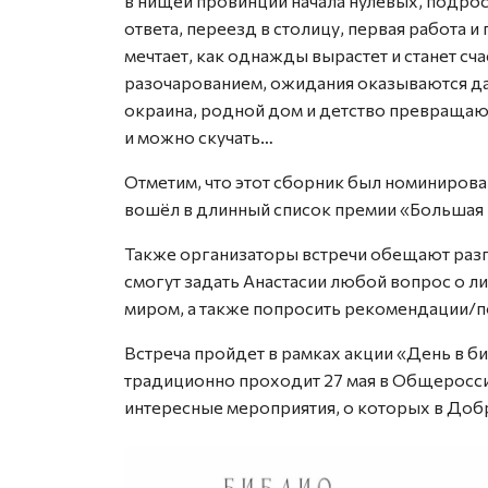
в нищей провинции начала нулевых, подро
ответа, переезд в столицу, первая работа 
мечтает, как однажды вырастет и станет сч
разочарованием, ожидания оказываются да
окраина, родной дом и детство превращают
и можно скучать…
Отметим, что этот сборник был номинирован
вошёл в длинный список премии «Большая 
Также организаторы встречи обещают разгов
смогут задать Анастасии любой вопрос о ли
миром, а также попросить рекомендации/
Встреча пройдет в рамках акции «День в би
традиционно проходит 27 мая в Общеросси
интересные мероприятия, о которых в До