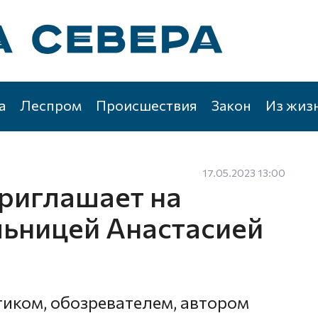
а
Леспром
Происшествия
Закон
Из жиз
17.05.2023 13:00
риглашает на
льницей Анастасией
тиком, обозревателем, автором