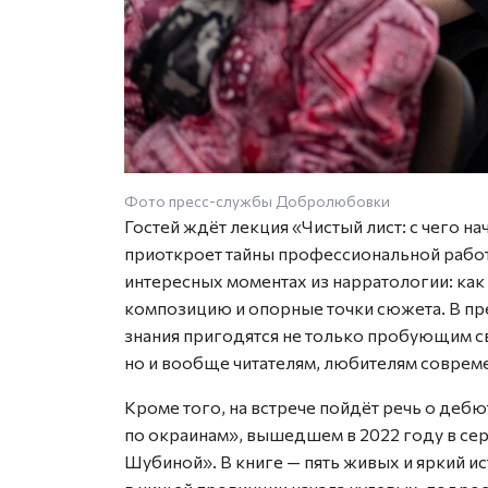
Фото пресс-службы Добролюбовки
Гостей ждёт лекция «Чистый лист: с чего н
приоткроет тайны профессиональной работы
интересных моментах из нарратологии: как
композицию и опорные точки сюжета. В пр
знания пригодятся не только пробующим с
но и вообще читателям, любителям соврем
Кроме того, на встрече пойдёт речь о деб
по окраинам», вышедшем в 2022 году в се
Шубиной». В книге — пять живых и яркий 