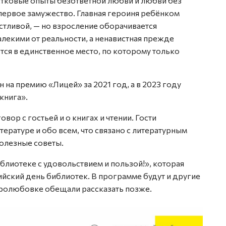
стковые опыты безответной любви и любви без
и первое замужество. Главная героиня ребёнком
астливой, — но взросление оборачивается
лекими от реальности, а ненавистная прежде
ся в единственное место, по которому только
 на премию «Лицей» за 2021 год, а в 2023 году
книга».
ор с гостьей и о книгах и чтении. Гости
тературе и обо всем, что связано с литературным
полезные советы.
блиотеке с удовольствием и пользой!», которая
йский день библиотек. В программе будут и другие
бролюбовке обещали рассказать позже.