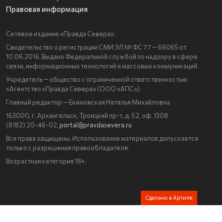
Правовая информация
Сетевое издание «Правда Севера».
Свидетельство о регистрации СМИ ЭЛ № ФС 77 — 66065 от
10.06.2016. Выдано Федеральной службой по надзору в сфере
связи, информационных технологий и массовых коммуникаций.
Учредитель — общество с ограниченной ответственностью
«Агентство «Правда Севера» (ООО «АПС»).
Главный редактор — Екимовская Наталья Михайловна
163000, г. Архангельск, Троицкий пр-т, д. 52, оф. 1308
(8182) 20-46-02,
portal@pravdasevera.ru
Все права защищены. Использование материалов допускается
только с разрешения правообладателя.
Возрастная категория 18+.
Сделано в Артиле