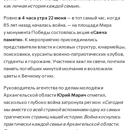
как личная история каждой семьи
».
Ровно
в 4 часа утра 22 июня
— в тот самый час, когда
85 лет назад началась война, — на площади Мира
у монумента Победы состоялась акция
«Свеча
памяти»
. К мероприятию присоединились
представители власти и силовых структур, юнармейцы,
поисковики, курсанты военно‑патриотических клубов,
студенты и горожане. Участники зажгли свечи, почтили
память погибших минутой молчания и возложили
цветы к Вечному огню.
Руководитель агентства по делам молодёжи
Архангельской области
Юрий Марич
отметил,
насколько глубоко война затронула регион:
«Сегодня
мы вместе со всей страной вспоминаем одну из самых
трагических страниц нашей истории. Война коснулась
практически каждой семьи в Архангельской области.