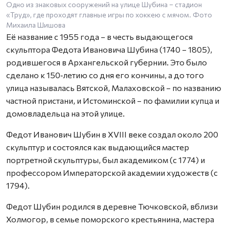
Одно из знаковых сооружений на улице Шубина – стадион
«Труд», где проходят главные игры по хоккею с мячом. Фото
Михаила Шишова
Её название с 1955 года – в честь выдающегося
скульптора Федота Ивановича Шубина (1740 – 1805),
родившегося в Архангельской губернии. Это было
сделано к 150‑летию со дня его кончины, а до того
улица называлась Вятской, Малаховской – по названию
частной пристани, и Истоминской – по фамилии купца и
домовладельца на этой улице.
Федот Иванович Шубин в XVIII веке создал около 200
скульптур и состоялся как выдающийся мастер
портретной скульптуры, был академиком (с 1774) и
профессором Императорской академии художеств (с
1794).
Федот Шубин родился в деревне Тючковской, вблизи
Холмогор, в семье поморского крестьянина, мастера