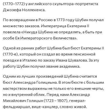
(1770–1772) у английского скульптора-портретиста
Джозефа Ноллекенса.
По возвращении в Россию в 1773 году Шубин получал
множество заказов. Императрица Екатерина II
повелела «Никуда Шубина не определять, а быть при
особе Ея Императорского Величества».
Одной из ранних работ Шубина был бюст Екатерины II
(1770‑е), который он создал во время пенсионной
поездки в Италию по заказу Ивана Шувалова. За эту
работу Шубин получил звание академика.
Одним из лучших произведений Шубина считается
бюст Александра Голициына. В этом бюсте с большим
мастерством выражены не только его внешние черты,
но и внутренний облик. Перед нами Александр
Михайлович Голицын (1723 – 1807), генерал-
фельдмаршал, вице-канцлер, словно живой.