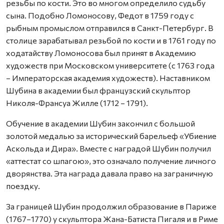
резьбы по кости. Это во многом определило судьбу
сына. Подобно Ломоносову, Федот в 1759 году с
рыбным промыслом отправился в Санкт-Петербург. В
столице зарабатывал резьбой по кости и в 1761 году по
ходатайству Ломоносова был принят в Академию
художеств при Московском университете (с 1763 года
– Императорская академия художеств). Наставником
Шубина в академии был французский скульптор
Николя-Франсуа Жилле (1712 – 1791).
Обучение в академии Шубин закончил с большой
золотой медалью за исторический барельеф «Убиение
Аскольда и Дира». Вместе с наградой Шубин получил
«аттестат со шпагою», это означало получение личного
дворянства. Эта награда давала право на заграничную
поездку.
За границей Шубин продолжил образование в Париже
(1767–1770) у скульптора Жана-Батиста Пигаля и в Риме