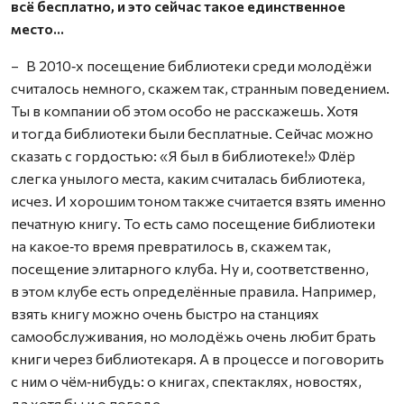
всё бесплатно, и это сейчас такое единственное
место…
– В 2010‑х посещение библиотеки среди молодёжи
считалось немного, скажем так, странным поведением.
Ты в компании об этом особо не расскажешь. Хотя
и тогда библиотеки были бесплатные. Сейчас можно
сказать с гордостью: «Я был в библиотеке!» Флёр
слегка унылого места, каким считалась библиотека,
исчез. И хорошим тоном также считается взять именно
печатную книгу. То есть само посещение библиотеки
на какое‑то время превратилось в, скажем так,
посещение элитарного клуба. Ну и, соответственно,
в этом клубе есть определённые правила. Например,
взять книгу можно очень быстро на станциях
самообслуживания, но молодёжь очень любит брать
книги через библиотекаря. А в процессе и поговорить
с ним о чём‑нибудь: о книгах, спектаклях, новостях,
да хотя бы и о погоде…