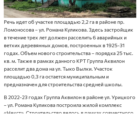
Речь идет об участке площадью 2,2 га в районе пр.
Ломоносова – ул. Романа Куликова. Здесь застройщик
в течение трех лет должен расселить 6 аварийных и
ветхих деревянных домов, построенных в 1925-31
годах. Объем нового строительства – порядка 25 тыс.
кв. м. Также в рамках данного КРТ Группа Аквилон
расселит два дома на ул. Тыко Вылки. Участок
площадью 0,3 га остается муниципальным и
предназначен для строительства средней школы.
В 2022-23 годах Группа Аквилон в районе ул. Урицкого
– ул. Романа Куликова построила жилой комплекс
«Некст». Строительство велось в рамках совместного
с Правительством Архангельской области
инвестиционного проекта по восстановлению прав
граждан пострадавших от недобросовестных