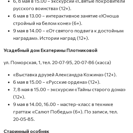
6, 8 мая в 15.00 – экскурсии «Святые покровители
русского воинства» (12+).
6 мая в 13.00 – интерактивное занятие «Юноша
стройный на белом коне» (6+).
9 мая в 14.00 – «От святого подвига к достойным
наградам». Истории наград (12+).
Усадебный дом Екатерины Плотниковой
ул. Поморская, 1, тел. 20‑07‑95, 20‑07‑86 (касса)
«Выставка друзей Александра Кожина» (12+).
6 мая в 15.00 – «Русские ордена» (12+).
7, 8 мая в 15.00 – экскурсии «Тайны старого дома»
(12+).
9 мая в 14.00, 16.00 – мастер-класс в технике
граттаж «Салют Победы» (6+). По записи, тел.
20‑05‑85.
Старинный особняк