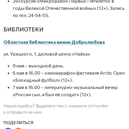
Экскурсия «Микрорайон Первых Пятилеток в
годы Великой Отечественной войны» (12+). Запись
по тел. 24‑54‑55.
БИБЛИОТЕКИ
Областная библиотека имени Добролюбова
ул. Урицкого, 1, деловой центр «Чайка»
9 мая – выходной день.
6 мая в 16.00 – киномарафон фестиваля Arctic Оpen
«Блокадный футбол» (12+).
7 мая в 16.00 – литературно-музыкальный вечер
«России сын, я был её солдат» (12+).
Нашли ошибку? Выделите текст, нажмите
ctrl+enter
и отправьте ее нам.