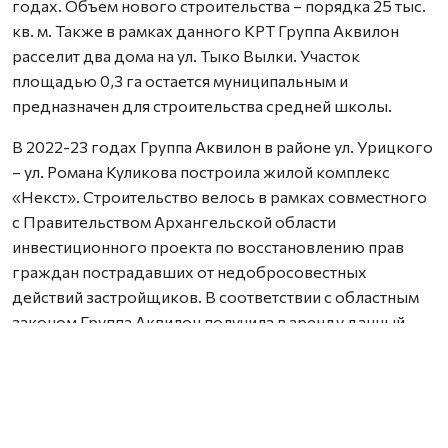
годах. Объем нового строительства – порядка 25 тыс.
кв. м. Также в рамках данного КРТ Группа Аквилон
расселит два дома на ул. Тыко Вылки. Участок
площадью 0,3 га остается муниципальным и
предназначен для строительства средней школы.
В 2022-23 годах Группа Аквилон в районе ул. Урицкого
– ул. Романа Куликова построила жилой комплекс
«Некст». Строительство велось в рамках совместного
с Правительством Архангельской области
инвестиционного проекта по восстановлению прав
граждан пострадавших от недобросовестных
действий застройщиков. В соответствии с областным
законом Группа Аквилон получила в аренду данный
участок выплатил денежные компенсации дольщикам,
обманутым несколькими другими застройщиками.
Сейчас по проектам комплексного развития
территорий Группа Аквилон выполняет обязательства