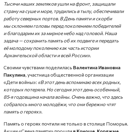
Тысячи наших земляков ушли на фронт, защищали
страну на суше и море, трудились в тылу, обеспечивали
работу северных портов. В День памяти и скорби
мы склоняем головы перед поколением победителей
и благодарим их за мирное небо над головой. Наша
задача — сохранить память об их подвиге и передать
её молодому поколению как часть истории
Архангельской области и всей России».
Своими чувствами поделилась
Валентина Ивановна
Пакулина
, участница общественной организации
«Дети войны»:
«В этот день вспоминаю всех родных,
которых потеряла. Но сегодня этот день особенный,
85‑я годовщина начала войны. Очень важно, что здесь
собралось много молодёжи, что они бережно чтят
память о героях».
Память о героях почтили не только в столице Поморья.
Акции «Свеча памяти» прошли
в Коноше, Коряжме,