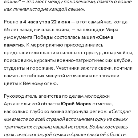
войны“ — это мост между поколениями, память о войне
как личная история каждой семьи
».
Ровно
в 4 часа утра 22 июня
— в тот самый час, когда
85 лет назад началась война, — на площади Мира
у монумента Победы состоялась акция
«Свеча
памяти»
. К мероприятию присоединились
представители власти и силовых структур, юнармейцы,
поисковики, курсанты военно‑патриотических клубов,
студенты и горожане. Участники зажгли свечи, почтили
память погибших минутой молчания и возложили
цветы к Вечному огню.
Руководитель агентства по делам молодёжи
Архангельской области
Юрий Марич
отметил,
насколько глубоко война затронула регион:
«Сегодня
мы вместе со всей страной вспоминаем одну из самых
трагических страниц нашей истории. Война коснулась
практически каждой семьи в Архангельской области.