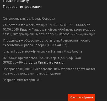
Поиск по сайту
Правовая информация
Сетевое издание «Правда Севера».
Свидетельство о регистрации СМИ ЭЛ № ФС 77 — 66065 от
10.06.2016. Выдано Федеральной службой по надзору в сфере
связи, информационных технологий и массовых коммуникаций.
Учредитель — общество с ограниченной ответственностью
«Агентство «Правда Севера» (ООО «АПС»).
Главный редактор — Екимовская Наталья Михайловна
163000, г. Архангельск, Троицкий пр-т, д. 52, оф. 1308
(8182) 20-46-02,
portal@pravdasevera.ru
Все права защищены. Использование материалов допускается
только с разрешения правообладателя.
Возрастная категория 18+.
Сделано в Артиле