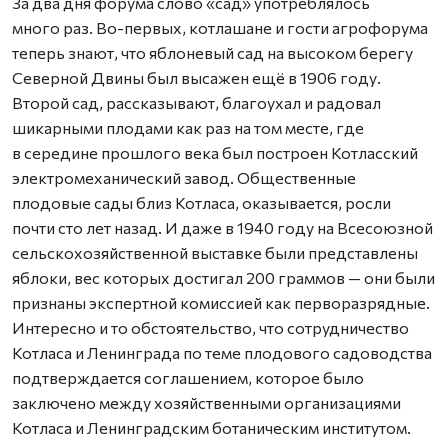
За два дня форума слово «сад» употреблялось
много раз. Во-первых, котлашане и гости агрофорума
теперь знают, что яблоневый сад на высоком берегу
Северной Двины был высажен ещё в 1906 году.
Второй сад, рассказывают, благоухал и радовал
шикарными плодами как раз на том месте, где
в середине прошлого века был построен Котласский
электромеханический завод. Общественные
плодовые сады близ Котласа, оказывается, росли
почти сто лет назад. И даже в 1940 году на Всесоюзной
сельскохозяйственной выставке были представлены
яблоки, вес которых достигал 200 граммов — они были
признаны экспертной комиссией как перворазрядные.
Интересно и то обстоятельство, что сотрудничество
Котласа и Ленинграда по теме плодового садоводства
подтверждается соглашением, которое было
заключено между хозяйственными организациями
Котласа и Ленинградским ботаническим институтом.