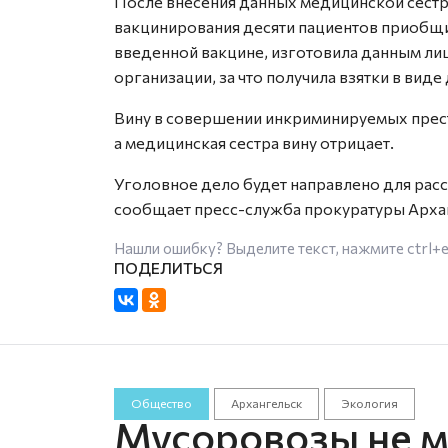
После внесения данных медицинской сестр
вакцинирования десяти пациентов приобщи
введенной вакцине, изготовила данным ли
организации, за что получила взятки в вид
Вину в совершении инкриминируемых прест
а медицинская сестра вину отрицает.
Уголовное дело будет направлено для расс
сообщает пресс-служба прокуратуры Арха
Нашли ошибку? Выделите текст, нажмите
ctrl+
Общество
Архангельск
Экология
Мусоровозы не мо