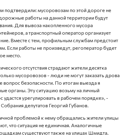
ии подтвердили: мусоровозам по этой дороге не
дорожные работы на данной территории будут
вания. Для вывоза накопленного мусора
нтейнеров, а транспортный оператор организует
ние. Вместе с тем, профильным службам предстоит
м. Если работы не произведут, регоператор будет
ое место.
ктического отсутствия страдают жители десятка
только мусоровозов - люди не могут заказать дрова
же вопрос безопасности. По итогам выезда я
ые органы. Эту ситуацию возьму на личный
с удастся урегулировать в рабочем порядке», -
 Собрания депутатов Георгий Губанов.
огичной проблемой к нему обращались жители улицы
т, что ситуация не единичная. Аналогичные
ощадкам существуют также на улицах Шмидта,