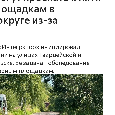
лощадкам в
круге из-за
оИнтегратор» инициировал
ии на улицах Гвардейской и
ске. Её задача - обследование
нерным площадкам.