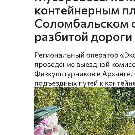
контейнерным п
Соломбальском о
разбитой дороги
Региональный оператор «Эк
проведение выездной комисс
Физкультурников в Архангель
подъездных путей к контей