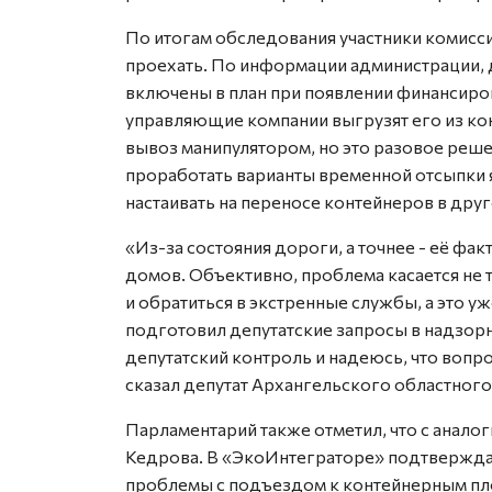
По итогам обследования участники комисс
проехать. По информации администрации, 
включены в план при появлении финансиро
управляющие компании выгрузят его из ко
вывоз манипулятором, но это разовое реше
проработать варианты временной отсыпки я
настаивать на переносе контейнеров в друг
«Из-за состояния дороги, а точнее - её фа
домов. Объективно, проблема касается не 
и обратиться в экстренные службы, а это у
подготовил депутатские запросы в надзорн
депутатский контроль и надеюсь, что вопро
сказал депутат Архангельского областного
Парламентарий также отметил, что с анал
Кедрова. В «ЭкоИнтеграторе» подтверждаю
проблемы с подъездом к контейнерным пл