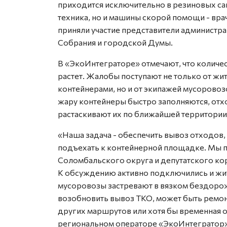
приходится исключительно в резиновых сап
техника, но и машины скорой помощи - вр
приняли участие представители администра
Собрания и городской Думы.
В «ЭкоИнтеграторе» отмечают, что количе
растет. Жалобы поступают не только от ж
контейнерами, но и от экипажей мусоровоз
жару контейнеры быстро заполняются, отхо
растаскивают их по ближайшей территории
«Наша задача - обеспечить вывоз отходов
подъехать к контейнерной площадке. Мы 
Соломбальского округа и депутатского кор
К обсуждению активно подключились и жит
мусоровозы застревают в вязком бездоро
возобновить вывоз ТКО, может быть ремон
других маршрутов или хотя бы временная о
региональном операторе «ЭкоИнтегратор»