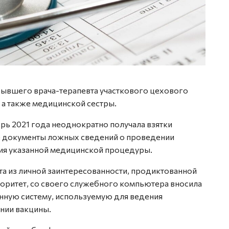
ывшего врача-терапевта участкового цехового
 а также медицинской сестры.
брь 2021 года неоднократно получала взятки
ие документы ложных сведений о проведении
ия указанной медицинской процедуры.
а из личной заинтересованности, продиктованной
торитет, со своего служебного компьютера вносила
ную систему, используемую для ведения
нии вакцины.