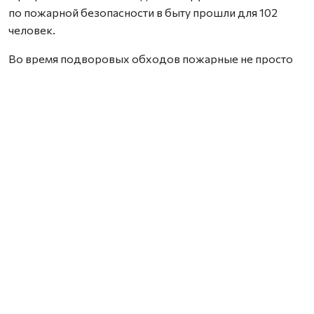
по пожарной безопасности в быту прошли для 102
человек.
Во время подворовых обходов пожарные не просто
вручали памятки, но и подробно объясняли, как
избежать возгорания.
Фото со страницы Департамента общественной
безопасности НАО.
Нашли ошибку? Выделите текст, нажмите
ctrl+enter
и отправьте ее нам.