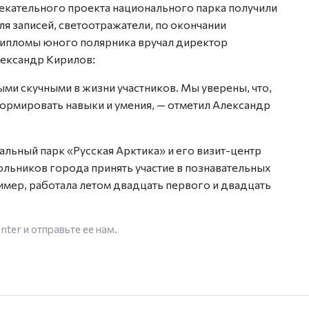
лекательного проекта национального парка получили
ля записей, светоотражатели, по окончании
 дипломы юного полярника вручал директор
лександр Кирилов:
ыми скучными в жизни участников. Мы уверены, что,
формировать навыки и умения, — отметил Александр
льный парк «Русская Арктика» и его визит-центр
ьников города принять участие в познавательных
имер, работала летом двадцать первого и двадцать
enter
и отправьте ее нам.