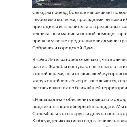
Сегодня проезд больше напоминает полосу 
глубокими колеями, просадками, лужами и 
приходится исключительно в резиновых сап
техника, но и машины скорой помощи - вр
приняли участие представители администра
Собрания и городской Думы.
В «ЭкоИнтеграторе» отмечают, что количе
растет. Жалобы поступают не только от ж
контейнерами, но и от экипажей мусоровоз
жару контейнеры быстро заполняются, отхо
растаскивают их по ближайшей территории
«Наша задача - обеспечить вывоз отходов
подъехать к контейнерной площадке. Мы 
Соломбальского округа и депутатского кор
К обсуждению активно подключились и жит