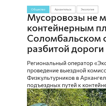
Общество
Архангельск
Экология
Мусоровозы не мо
контейнерным п
Соломбальском о
разбитой дороги
Региональный оператор «Эк
проведение выездной комисс
Физкультурников в Архангель
подъездных путей к контей