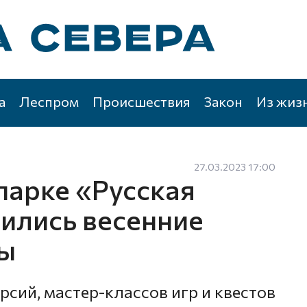
а
Леспром
Происшествия
Закон
Из жиз
27.03.2023 17:00
парке «Русская
ились весенние
лы
рсий, мастер-классов игр и квестов