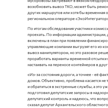
мусоровозы застревают в вязком бездоро
возобновить вывоз ТКО, может быть ремон
других маршрутов или хотя бы временная о
региональном операторе «ЭкоИнтегратор»
По итогам обследования участники комисс
проехать. По информации администрации, 
включены в план при появлении финансиро
управляющие компании выгрузят его из ко
вывоз манипулятором, но это разовое реше
проработать варианты временной отсыпки я
настаивать на переносе контейнеров в друг
«Из-за состояния дороги, а точнее - её фа
домов. Объективно, проблема касается не 
и обратиться в экстренные службы, а это у
подготовил депутатские запросы в надзорн
депутатский контроль и надеюсь, что вопро
сказал депутат Архангельского областного