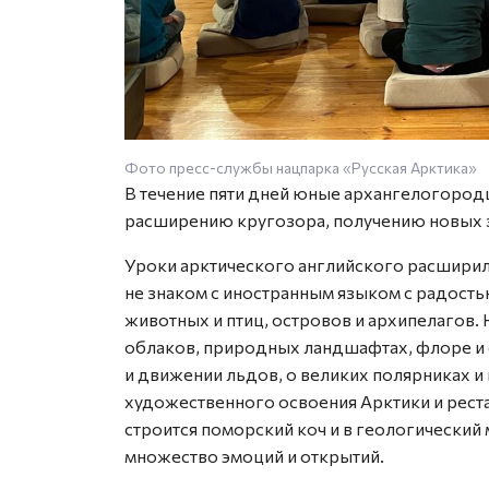
Фото пресс-службы нацпарка «Русская Арктика»
В течение пяти дней юные архангелогород
расширению кругозора, получению новых 
Уроки арктического английского расширили 
не знаком с иностранным языком с радость
животных и птиц, островов и архипелагов. 
облаков, природных ландшафтах, флоре и 
и движении льдов, о великих полярниках и
художественного освоения Арктики и реста
строится поморский коч и в геологический
множество эмоций и открытий.