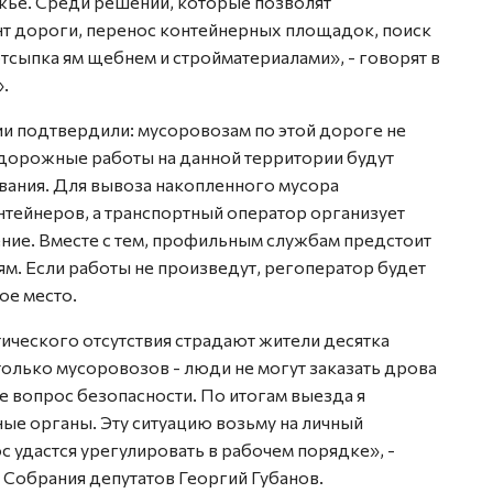
жье. Среди решений, которые позволят
т дороги, перенос контейнерных площадок, поиск
тсыпка ям щебнем и стройматериалами», - говорят в
.
ии подтвердили: мусоровозам по этой дороге не
дорожные работы на данной территории будут
вания. Для вывоза накопленного мусора
нтейнеров, а транспортный оператор организует
ние. Вместе с тем, профильным службам предстоит
м. Если работы не произведут, регоператор будет
ое место.
ктического отсутствия страдают жители десятка
только мусоровозов - люди не могут заказать дрова
же вопрос безопасности. По итогам выезда я
ые органы. Эту ситуацию возьму на личный
с удастся урегулировать в рабочем порядке», -
 Собрания депутатов Георгий Губанов.