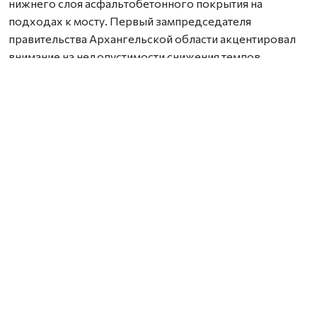
нижнего слоя асфальтобетонного покрытия на
подходах к мосту. Первый зампредседателя
правительства Архангельской области акцентировал
внимание на недопустимости снижения темпов
строительства, подчеркнув, что сдача объекта
запланирована на конец 2026 года. По его словам,
текущая готовность (более 65%) соответствует
графику, что гарантирует своевременное завершение.
Реконструкция ведется в рамках госпрограммы
развития транспортной системы региона,
финансирование из областного бюджета составляет
около 783 млн рублей.
Нашли ошибку? Выделите текст, нажмите
ctrl+enter
и отправьте ее нам.