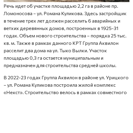
Речь идет об участке площадью 2,2 га в районе пр.
Ломоносова – ул. Романа Куликова. Здесь застройщик
в течение трех лет должен расселить 6 аварийных и
ветхих деревянных домов, построенных в 1925-31
годах. Объем нового строительства – порядка 25 тыс.
кв. м. Также в рамках данного КРТ Группа Аквилон
расселит два дома на ул. Тыко Вылки. Участок
площадью 0,3 га остается муниципальным и
предназначен для строительства средней школы.
В 2022-23 годах Группа Аквилон в районе ул. Урицкого
– ул. Романа Куликова построила жилой комплекс
«Некст». Строительство велось в рамках совместного
с Правительством Архангельской области
инвестиционного проекта по восстановлению прав
граждан пострадавших от недобросовестных
действий застройщиков. В соответствии с областным
законом Группа Аквилон получила в аренду данный