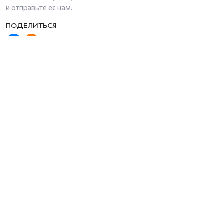
и отправьте ее нам.
Общество
Происшествия
Спорт
Политика
Закон
Колумнисты
Экономика
Из жизни
Моя Правда
Севера
Леспром
Культура
Рекламодателям
RSS