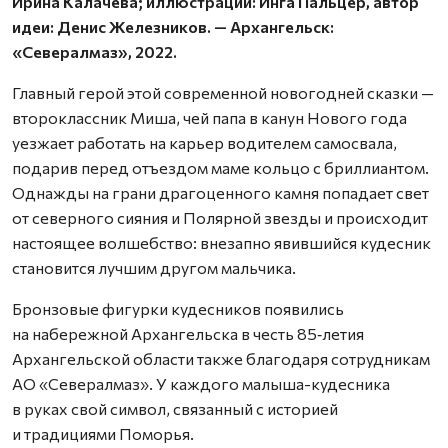
Ирина Калачева; иллюстрации: Инга Пальцер, автор
идеи: Денис Железников. — Архангельск:
«Севералмаз», 2022.
Главный герой этой современной новогодней сказки —
второклассник Миша, чей папа в канун Нового года
уезжает работать на карьер водителем самосвала,
подарив перед отъездом маме кольцо с бриллиантом.
Однажды на грани драгоценного камня попадает свет
от северного сияния и Полярной звезды и происходит
настоящее волшебство: внезапно явившийся кудесник
становится лучшим другом мальчика.
Бронзовые фигурки кудесников появились
на набережной Архангельска в честь 85‑летия
Архангельской области также благодаря сотрудникам
АО «Севералмаз». У каждого малыша-кудесника
в руках свой символ, связанный с историей
и традициями Поморья.