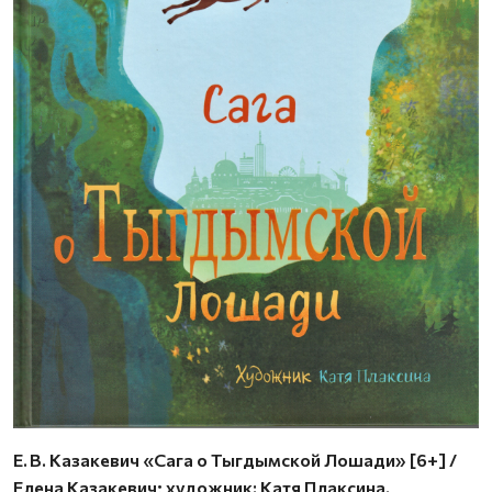
Е. В. Казакевич «Сага о Тыгдымской Лошади» [6+] /
Елена Казакевич; художник: Катя Плаксина.