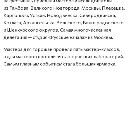
на фестиваль приехали мастера и исследователи
из Тамбова, Великого Новгорода, Москвы, Плесецка,
Каргополя, Устьян, Новодвинска, Северодвинска,
Котласа, Архангельска, Вельского, Виноградовского
и Шенкурского округов. Самая многочисленная
делегация — студия «Русские начала» из Москвы.
Мастера для горожан провели пять мастер-классов,
а для мастеров прошли пять творческих лабораторий.
Самым главным событием стала большая ярмарка,
на которой мастера представляли свои изделия, а гости
фестиваля могли приобрести.
На экспозиции «Путеводная нить» были представлены
работы современных ткачей — тканые половики,
полотенца, женский традиционный костюм и другие
изделия, изготовленные шенкурскими мастерами
с начала ХХ века по 1970‑е годы.