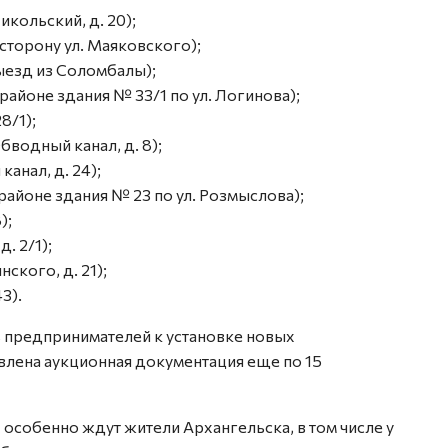
икольский, д. 20);
торону ул. Маяковского);
 выезд из Соломбалы);
районе здания № 33/1 по ул. Логинова);
8/1);
водный канал, д. 8);
анал, д. 24);
 районе здания № 23 по ул. Розмыслова);
);
. 2/1);
ского, д. 21);
3).
 предпринимателей к установке новых
влена аукционная документация еще по 15
 особенно ждут жители Архангельска, в том числе у