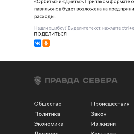
«Орбиты» и «Диеты». При таком формате о
павильонов будет возложена на предприни
расходы.
Нашли ошибку? Выделите текст, нажмите
ctrl+
Общество
Происшествия
Политика
Закон
Экономика
Из жизни
Леспром
Культура