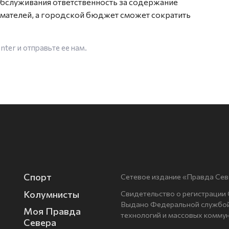
бслуживания ответственность за содержание
мателей, а городской бюджет сможет сократить
enter
и отправьте ее нам.
Спорт
Сетевое издание «Правда Сев
Колумнисты
Свидетельство о регистрации
Выдано Федеральной службой 
Моя Правда
технологий и массовых комму
Севера