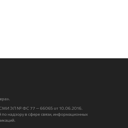
ера».
 СМИ ЭЛ № ФС 77 — 66065 от 10.06.2016.
по надзору в сфере связи, информационных
никаций.