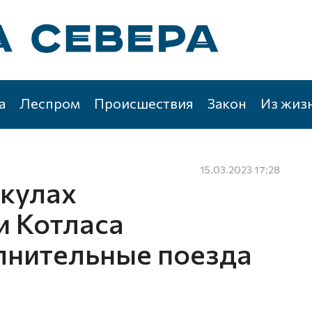
а
Леспром
Происшествия
Закон
Из жиз
15.03.2023 17:28
икулах
и Котласа
лнительные поезда