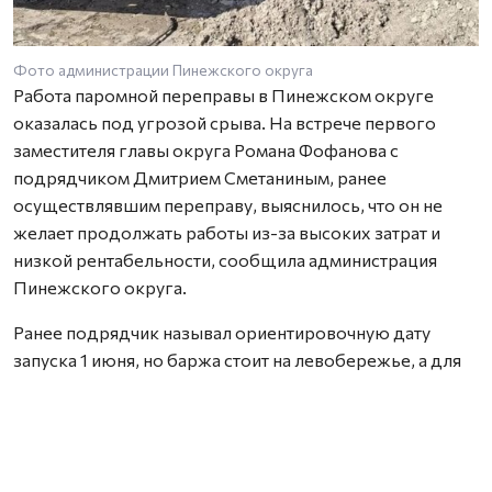
Фото администрации Пинежского округа
Работа паромной переправы в Пинежском округе
оказалась под угрозой срыва. На встрече первого
заместителя главы округа Романа Фофанова с
подрядчиком Дмитрием Сметаниным, ранее
осуществлявшим переправу, выяснилось, что он не
желает продолжать работы из-за высоких затрат и
низкой рентабельности, сообщила администрация
Пинежского округа.
Ранее подрядчик называл ориентировочную дату
запуска 1 июня, но баржа стоит на левобережье, а для
её спуска нужна спецтехника, которой на той стороне
нет. Другие подрядчики, работающие на Пинежье и в
Холмогорах, также отказались по экономическим
причинам.