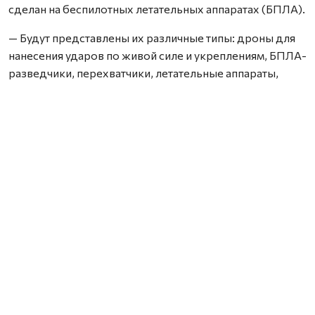
сделан на беспилотных летательных аппаратах (БПЛА).
— Будут представлены их различные типы: дроны для
нанесения ударов по живой силе и укреплениям, БПЛА-
разведчики, перехватчики, летательные аппараты,
используемые для установки помех, ретрансляции
сигнала, а также дроны-обманки, задача которых —
перегрузка, отвлечение внимания сил ПВО, — пояснил
Владимир Кипаев.
По его словам, среди аппаратов будут как те, что
используются уже долгое время, так и новинки,
недавно доставленные с линии боевого
соприкосновения.
Для посетителей также подготовлена интерактивная
часть. Каждый желающий сможет примерить полный
комплект экипировки бойца: бронезащиту, каску,
разгрузку со средствами оказания первой помощи,