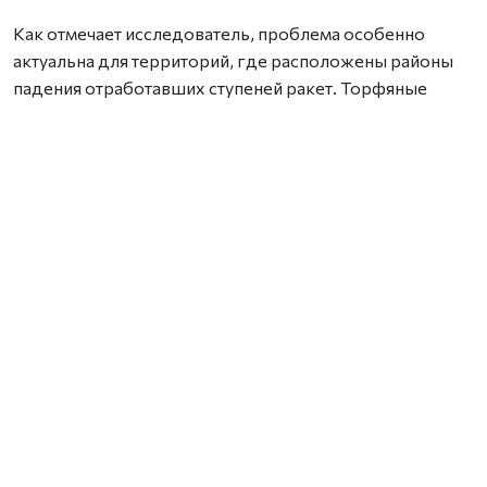
Как отмечает исследователь, проблема особенно
актуальна для территорий, где расположены районы
падения отработавших ступеней ракет. Торфяные
почвы способны необратимо связывать широкий
спектр химических соединений, включая компоненты
ракетного топлива, из-за чего токсичные вещества и
продукты их распада могут сохраняться в
окружающей среде на протяжении многих лет. При
этом специализированных методик для их анализа
сегодня практически не существует.
В рамках проекта Марк Попов планирует разработать
новые способы подготовки проб и
высокочувствительные методы анализа. Это позволит
выявлять не только уже известные продукты
трансформации ракетного топлива, но и обнаруживать
ранее неизвестные соединения.