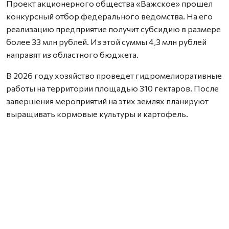
Проект акционерного общества «Важское» прошел
конкурсный отбор федерального ведомства. На его
реализацию предприятие получит субсидию в размере
более 33 млн рублей. Из этой суммы 4,3 млн рублей
направят из областного бюджета.
В 2026 году хозяйство проведет гидромелиоративные
работы на территории площадью 310 гектаров. После
завершения мероприятий на этих землях планируют
выращивать кормовые культуры и картофель.
— В Вельском округе расширяют посевные площади. В
этом году АО «Важское» проведет
гидромелиоративные работы на 310 гектарах. В
дальнейшем здесь планируют выращивать кормовые
культуры и картофель, — сообщил губернатор
Архангельской области Александр Цыбульский.
Всего в 2026 году в России для получения