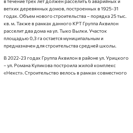
в течение трех лет должен расселить 6 аварийных и
ветхих деревянных домов, построенных в 1925-31
годах. Объем нового строительства – порядка 25 тыс.
кв. м. Также в рамках данного КРТ Группа Аквилон
расселит два дома на ул. Тыко Вылки. Участок
площадью 0,3 га остается муниципальным и
предназначен для строительства средней школы.
В 2022-23 годах Группа Аквилон в районе ул. Урицкого
– ул. Романа Куликова построила жилой комплекс
«Некст». Строительство велось в рамках совместного
с Правительством Архангельской области
инвестиционного проекта по восстановлению прав
граждан пострадавших от недобросовестных
действий застройщиков. В соответствии с областным
законом Группа Аквилон получила в аренду данный
участок выплатил денежные компенсации дольщикам,
обманутым несколькими другими застройщиками.