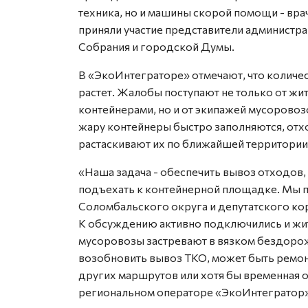
техника, но и машины скорой помощи - вр
приняли участие представители администра
Собрания и городской Думы.
В «ЭкоИнтеграторе» отмечают, что количе
растет. Жалобы поступают не только от ж
контейнерами, но и от экипажей мусоровоз
жару контейнеры быстро заполняются, отхо
растаскивают их по ближайшей территории
«Наша задача - обеспечить вывоз отходов
подъехать к контейнерной площадке. Мы 
Соломбальского округа и депутатского кор
К обсуждению активно подключились и жит
мусоровозы застревают в вязком бездоро
возобновить вывоз ТКО, может быть ремон
других маршрутов или хотя бы временная о
региональном операторе «ЭкоИнтегратор»