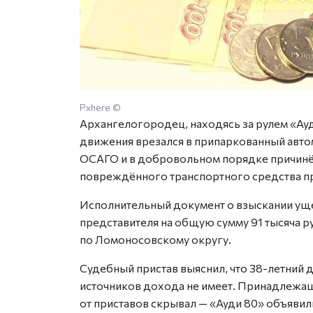
Pxhere ©
Архангелогородец, находясь за рулем «Ау
движения врезался в припаркованный авто
ОСАГО и в добровольном порядке причинё
повреждённого транспортного средства пр
Исполнительный документ о взыскании ущер
представителя на общую сумму 91 тысяча р
по Ломоносовскому округу.
Судебный пристав выяснил, что 38-летний
источников дохода не имеет. Принадлежа
от приставов скрывал — «Ауди 80» объявил