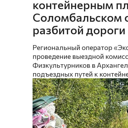
контейнерным п
Соломбальском о
разбитой дороги
Региональный оператор «Эк
проведение выездной комисс
Физкультурников в Архангель
подъездных путей к контей