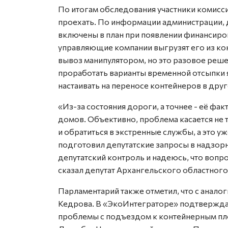
По итогам обследования участники комисс
проехать. По информации администрации, 
включены в план при появлении финансиро
управляющие компании выгрузят его из ко
вывоз манипулятором, но это разовое реше
проработать варианты временной отсыпки я
настаивать на переносе контейнеров в друг
«Из-за состояния дороги, а точнее - её фа
домов. Объективно, проблема касается не 
и обратиться в экстренные службы, а это у
подготовил депутатские запросы в надзорн
депутатский контроль и надеюсь, что вопро
сказал депутат Архангельского областного
Парламентарий также отметил, что с анал
Кедрова. В «ЭкоИнтеграторе» подтверждаю
проблемы с подъездом к контейнерным пл