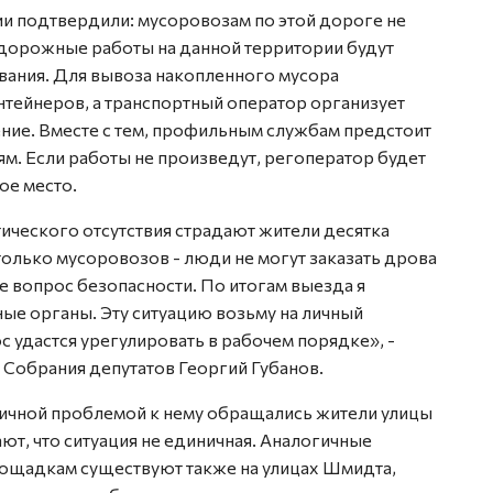
ии подтвердили: мусоровозам по этой дороге не
дорожные работы на данной территории будут
вания. Для вывоза накопленного мусора
нтейнеров, а транспортный оператор организует
ние. Вместе с тем, профильным службам предстоит
м. Если работы не произведут, регоператор будет
ое место.
ктического отсутствия страдают жители десятка
только мусоровозов - люди не могут заказать дрова
же вопрос безопасности. По итогам выезда я
ые органы. Эту ситуацию возьму на личный
с удастся урегулировать в рабочем порядке», -
 Собрания депутатов Георгий Губанов.
огичной проблемой к нему обращались жители улицы
т, что ситуация не единичная. Аналогичные
ощадкам существуют также на улицах Шмидта,