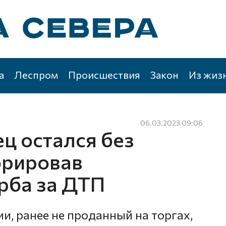
а
Леспром
Происшествия
Закон
Из жиз
06.03.2023 09:06
ц остался без
орировав
рба за ДТП
, ранее не проданный на торгах,