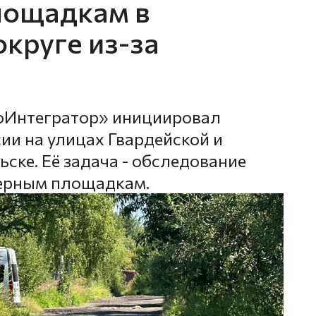
лощадкам в
круге из-за
оИнтегратор» инициировал
ии на улицах Гвардейской и
ске. Её задача - обследование
нерным площадкам.