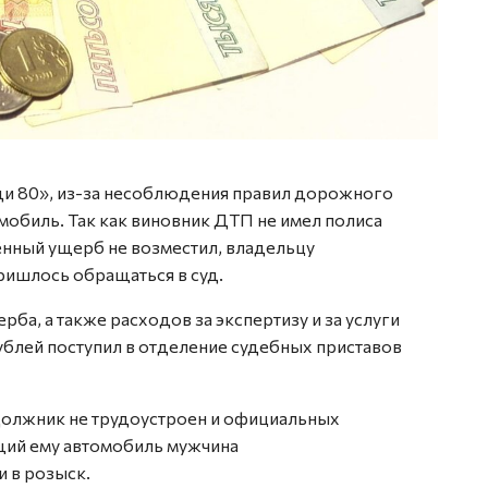
ди 80», из-за несоблюдения правил дорожного
мобиль. Так как виновник ДТП не имел полиса
нный ущерб не возместил, владельцу
ишлось обращаться в суд.
ба, а также расходов за экспертизу и за услуги
ублей поступил в отделение судебных приставов
 должник не трудоустроен и официальных
щий ему автомобиль мужчина
и в розыск.