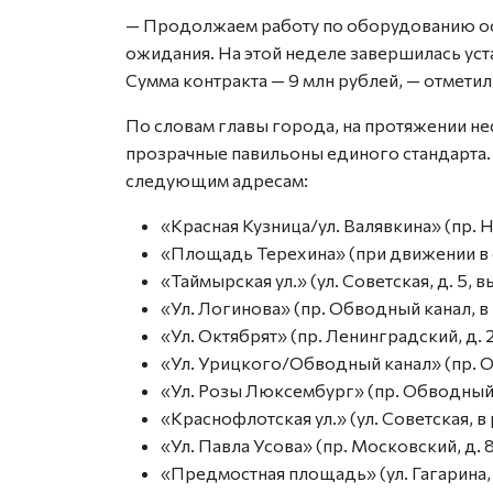
— Продолжаем работу по оборудованию ос
ожидания. На этой неделе завершилась уста
Сумма контракта — 9 млн рублей, — отмети
По словам главы города, на протяжении не
прозрачные павильоны единого стандарта.
следующим адресам:
«Красная Кузница/ул. Валявкина» (пр. Н
«Площадь Терехина» (при движении в с
«Таймырская ул.» (ул. Советская, д. 5,
«Ул. Логинова» (пр. Обводный канал, в 
«Ул. Октябрят» (пр. Ленинградский, д. 2
«Ул. Урицкого/Обводный канал» (пр. Об
«Ул. Розы Люксембург» (пр. Обводный к
«Краснофлотская ул.» (ул. Советская, в
«Ул. Павла Усова» (пр. Московский, д. 8
«Предмостная площадь» (ул. Гагарина, д