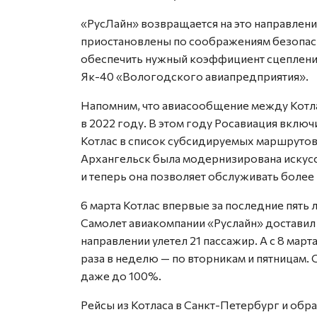
«РусЛайн» возвращается на это направлен
приостановлены по соображениям безопасн
обеспечить нужный коэффициент сцепления
Як-40 «Вологодского авиапредприятия».
Напомним, что авиасообщение между Котл
в 2022 году. В этом году Росавиация вклю
Котлас в список субсидируемых маршрутов
Архангельск была модернизирована искусс
и теперь она позволяет обслуживать более
6 марта Котлас впервые за последние пять 
Самолет авиакомпании «Руслайн» доставил 
направлении улетел 21 пассажир. А с 8 мар
раза в неделю — по вторникам и пятницам.
даже до 100%.
Рейсы из Котласа в Санкт-Петербург и обр