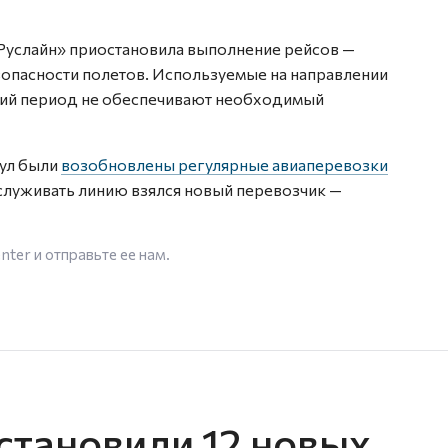
Руслайн» приостановила выполнение рейсов —
зопасности полетов. Используемые на направлении
ний период не обеспечивают необходимый
кул были
возобновлены регулярные авиаперевозки
луживать линию взялся новый перевозчик —
enter
и отправьте ее нам.
становили 12 новых