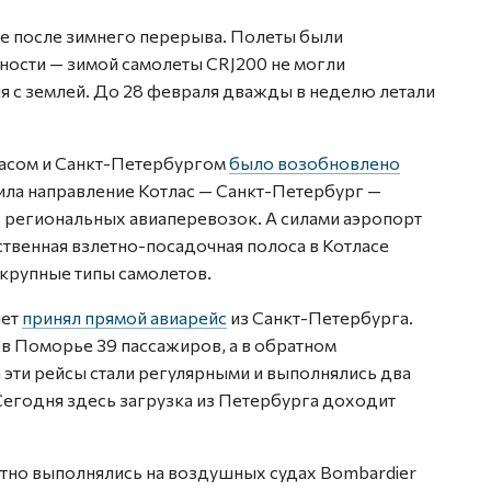
ие после зимнего перерыва. Полеты были
ости — зимой самолеты CRJ200 не могли
 с землей. До 28 февраля дважды в неделю летали
асом и Санкт-Петербургом
было возобновлено
чила направление Котлас — Санкт-Петербург —
 региональных авиаперевозок. А силами аэропорт
твенная взлетно-посадочная полоса в Котласе
 крупные типы самолетов.
лет
принял прямой авиарейс
из Санкт-Петербурга.
в Поморье 39 пассажиров, а в обратном
та эти рейсы стали регулярными и выполнялись два
 Сегодня здесь загрузка из Петербурга доходит
атно выполнялись на воздушных судах Bombardier