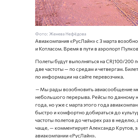
Фото: Женева Нефёдова
Авиакомпания «РусЛайн» с 3 марта возоб
и Котласом. Время в пути в аэропорт Пулково
Полеты будут выполняться на CRJ100/200 по
две частоты — по средам и четвергам. Биле
по информации на сайте перевозчика.
—
Мы рады возобновить авиасообщение ме
небольшого перерыва. Рейсы по данному 
года, но уже с марта этого года авиакомп
быстро и комфортно добираться до культур
частоты полетов до четырех раз в неделю, 
чаще, — комментирует Александр Крутов, 
авиакомпании «РусЛайн».