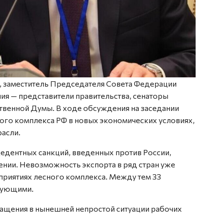
, заместитель Председателя Совета Федерации
ия — представители правительства, сенаторы
твенной Думы. В ходе обсуждения на заседании
го комплекса РФ в новых экономических условиях,
асли.
цедентных санкций, введенных против России,
ении. Невозможность экспорта в ряд стран уже
приятиях лесного комплекса. Между тем 33
зующими.
ращения в нынешней непростой ситуации рабочих