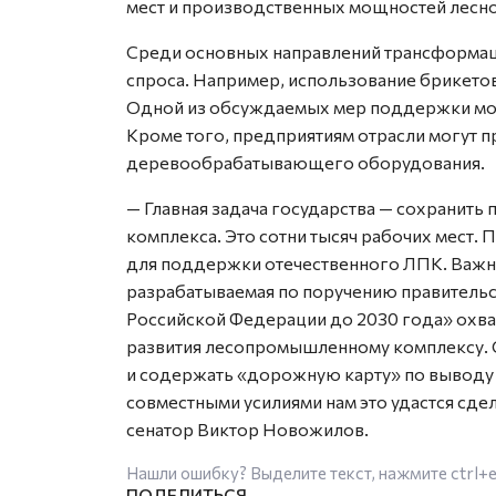
мест и производственных мощностей лесн
Среди основных направлений трансформац
спроса. Например, использование брикето
Одной из обсуждаемых мер поддержки може
Кроме того, предприятиям отрасли могут 
деревообрабатывающего оборудования.
— Главная задача государства — сохранит
комплекса. Это сотни тысяч рабочих мест.
для поддержки отечественного ЛПК. Важно
разрабатываемая по поручению правительст
Российской Федерации до 2030 года» охва
развития лесопромышленному комплексу. 
и содержать «дорожную карту» по выводу о
совместными усилиями нам это удастся сдел
сенатор Виктор Новожилов.
Нашли ошибку? Выделите текст, нажмите
ctrl+