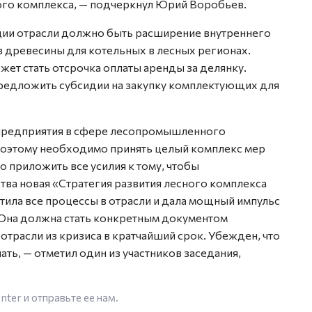
ого комплекса, — подчеркнул Юрий Воробьев.
ии отрасли должно быть расширение внутреннего
в древесины для котельных в лесных регионах.
т стать отсрочка оплаты аренды за делянку.
предложить субсидии на закупку комплектующих для
ь предприятия в сфере лесопромышленного
 Поэтому необходимо принять целый комплекс мер
 приложить все усилия к тому, чтобы
ва новая «Стратегия развития лесного комплекса
тила все процессы в отрасли и дала мощный импульс
Она должна стать конкретным документом
трасли из кризиса в кратчайший срок. Убежден, что
ать, — отметил один из участников заседания,
enter
и отправьте ее нам.