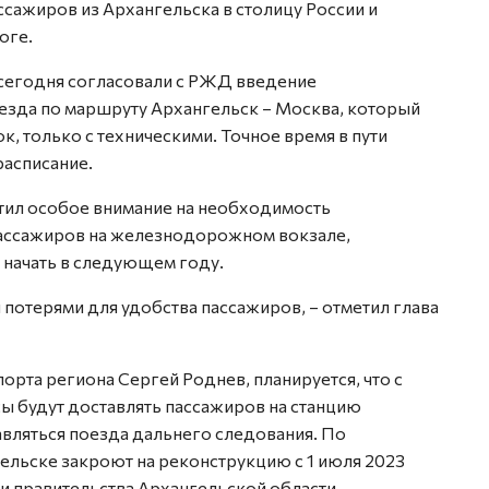
сажиров из Архангельска в столицу России и
оге.
 сегодня согласовали с РЖД введение
зда по маршруту Архангельск – Москва, который
к, только с техническими. Точное время в пути
расписание.
атил особое внимание на необходимость
ассажиров на железнодорожном вокзале,
начать в следующем году.
потерями для удобства пассажиров, – отметил глава
орта региона Сергей Роднев, планируется, что с
ы будут доставлять пассажиров на станцию
авляться поезда дальнего следования. По
ельске закроют на реконструкцию с 1 июля 2023
и правительства Архангельской области.