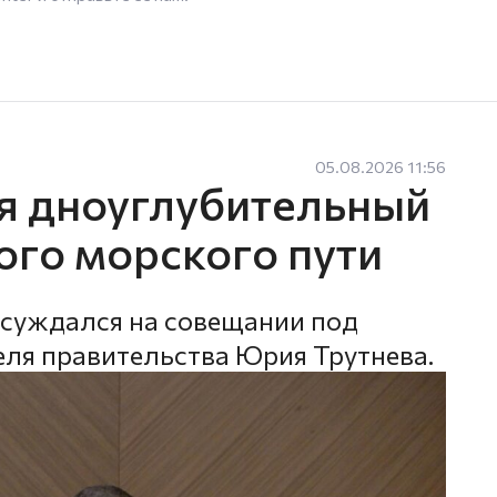
05.08.2026 11:56
ся дноуглубительный
ого морского пути
бсуждался на совещании под
ля правительства Юрия Трутнева.