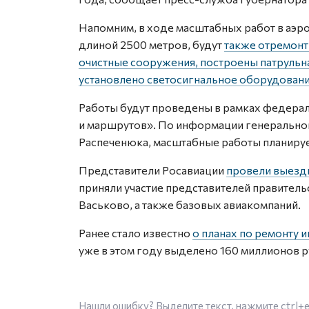
Напомним, в ходе масштабных работ в аэр
длиной 2500 метров, будут
также отремонт
очистные сооружения, построены патрульна
установлено светосигнальное оборудовани
Работы будут проведены в рамках федерал
и маршрутов». По информации генерально
Распеченюка, масштабные работы планируе
Представители Росавиации
провели выездн
приняли участие представителей правитель
Васьково, а также базовых авиакомпаний.
Ранее стало известно
о планах по ремонту 
уже в этом году выделено 160 миллионов р
Нашли ошибку? Выделите текст, нажмите
ctrl+