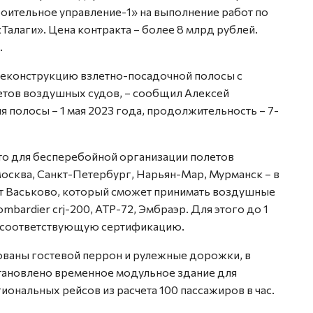
ительное управление-1» на выполнение работ по
алаги». Цена контракта – более 8 млрд рублей.
.
 реконструкцию взлетно-посадочной полосы с
етов воздушных судов, – сообщил Алексей
 полосы – 1 мая 2023 года, продолжительность – 7-
что для бесперебойной организации полетов
осква, Санкт-Петербург, Нарьян-Мар, Мурманск – в
рт Васьково, который сможет принимать воздушные
ombardier crj-200, АТР-72, Эмбраэр. Для этого до 1
и соответствующую сертификацию.
ованы гостевой перрон и рулежные дорожки, в
тановлено временное модульное здание для
ональных рейсов из расчета 100 пассажиров в час.