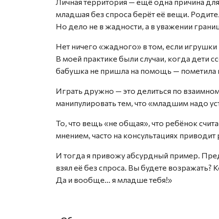
Личная территория — ещё одна причина для
младшая без спроса берёт её вещи. Родите
Но дело не в жадности, а в уважении границ
Нет ничего «жадного» в том, если игрушки
В моей практике были случаи, когда дети 
бабушка не пришла на помощь — пометила 
Играть дружно — это делиться по взаимному
манипулировать тем, что «младшим надо ус
То, что вещь «не общая», что ребёнок считае
мнением, часто на консультациях приводит 
И тогда я привожу абсурдный пример. Пред
взял её без спроса. Вы будете возражать? К
Да и вообще… я младше тебя!»