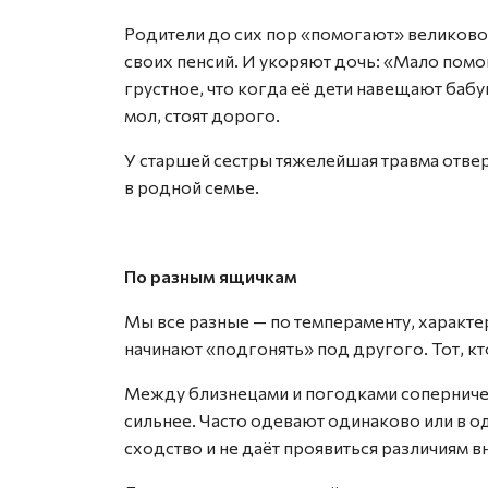
Родители до сих пор «помогают» великов
своих пенсий. И укоряют дочь: «Мало помо
грустное, что когда её дети навещают бабу
мол, стоят дорого.
У старшей сестры тяжелейшая травма отвер
в родной семье.
По разным ящичкам
Мы все разные — по темпераменту, характер
начинают «подгонять» под другого. Тот, кт
Между близнецами и погодками соперничес
сильнее. Часто одевают одинаково или в о
сходство и не даёт проявиться различиям в