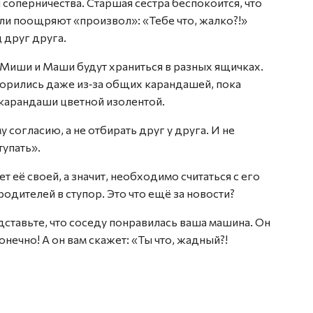
 соперничества. Старшая сестра беспокоится, что
ли поощряют «произвол»: «Тебе что, жалко?!»
 друг друга.
 Миши и Маши будут храниться в разных ящичках.
ссорились даже из‑за общих карандашей, пока
карандаши цветной изолентой.
 согласию, а не отбирать друг у друга. И не
тупать».
т её своей, а значит, необходимо считаться с его
родителей в ступор. Это что ещё за новости?
ставьте, что соседу понравилась ваша машина. Он
онечно! А он вам скажет: «Ты что, жадный?!