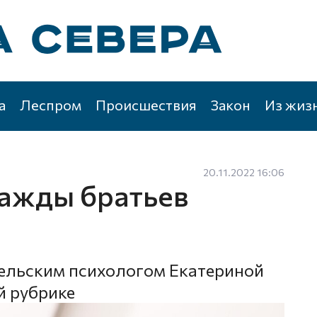
а
Леспром
Происшествия
Закон
Из жиз
20.11.2022 16:06
ражды братьев
гельским психологом Екатериной
й рубрике