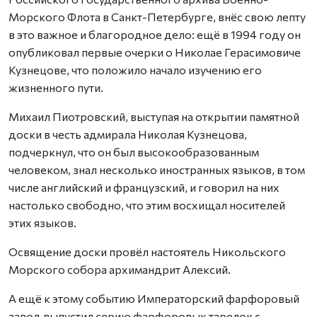
Морского Флота в Санкт-Петербурге, внёс свою лепту
в это важное и благородное дело: ещё в 1994 году он
опубликовал первые очерки о Николае Герасимовиче
Кузнецове, что положило начало изучению его
жизненного пути.
Михаил Пиотровский, выступая на открытии памятной
доски в честь адмирала Николая Кузнецова,
подчеркнул, что он был высокообразованным
человеком, знал несколько иностранных языков, в том
числе английский и французский, и говорил на них
настолько свободно, что этим восхищал носителей
этих языков.
Освящение доски провёл настоятель Никольского
Морского собора архимандрит Алексий.
А ещё к этому событию Императорский фарфоровый
завод выпустил серию фарфоровых тарелок с