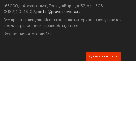
163000, г. Архангельск, Троицкий пр-т, д. 52, оф. 1308
(8182) 20-46-02,
portal@pravdasevera.ru
Все права защищены. Использование материалов допускается
только с разрешения правообладателя.
Возрастная категория 18+.
Сделано в Артиле