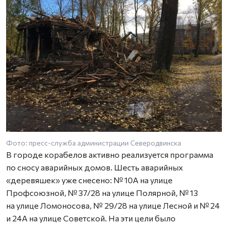
Фото: пресс-служба администрации Северодвинска
В городе корабелов активно реализуется программа
по сносу аварийных домов. Шесть аварийных
«деревяшек» уже снесено: № 10А на улице
Профсоюзной, № 37/28 на улице Полярной, № 13
на улице Ломоносова, № 29/28 на улице Лесной и № 24
и 24А на улице Советской. На эти цели было