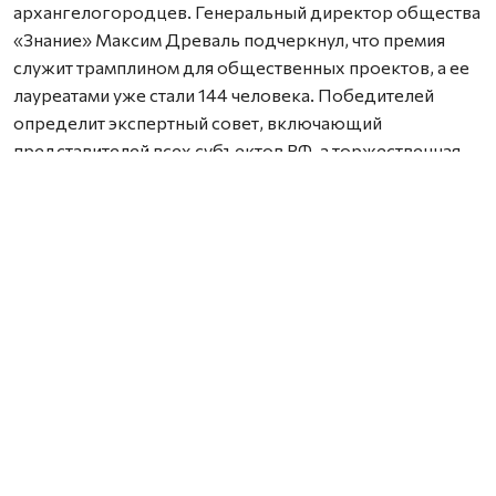
архангелогородцев. Генеральный директор общества
«Знание» Максим Древаль подчеркнул, что премия
служит трамплином для общественных проектов, а ее
лауреатами уже стали 144 человека. Победителей
определит экспертный совет, включающий
представителей всех субъектов РФ, а торжественная
церемония награждения пройдет в Москве.
Нашли ошибку? Выделите текст, нажмите
ctrl+enter
и отправьте ее нам.