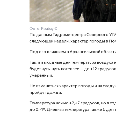
Фото: Pixabay ©
По данным Гидрометцентра Северного УГМ
следующей недели, характер погоды в Пом
Под его влиянием в Архангельской области
Так, в выходные дни температура воздуха н
будет чуть-чуть потеплее — до +12 градус
умеренный.
Не измениться характер погоды и на след
пройдут дожди.
Температура ночью +2,+7 градусов, но в 
до 0,-1°. Дневная температура также будет 