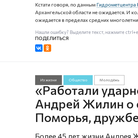
Кстати говоря, по данным
Гидрометцентра 
Архангельской области не ожидается. И ко
ожидается в пределах средних многолетни
Нашли ошибку? Выделите текст, нажмите
ctrl+
Из жизни
Общество
Молодёжь
«Работали ударно
Андрей Жилин о 
Поморья, дружбе
Более 45 лет жизни Андрея 