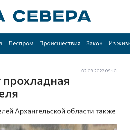
а
Леспром
Происшествия
Закон
Из жиз
02.09.2022 09:10
 прохладная
еля
лей Архангельской области также