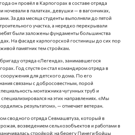
года он провёл в Карпогорах в составе отряда
и ночевали в палатках, девушки — в вагончиках,
ми. За два месяца студенты выполняли до пятой
троительного участка, а нередко перекрывали
х ребят были заложены фундаменты большинства
дах. На фасаде карпогорской гостиницы до сих пор
 живой памятник тем стройкам.
 бригаду отряда «Легенда», занимавшегося
рах. Год спустя он стал командиром отряда в
 сооружения для детского дома. По его
нания связаны с добросовестным, порой
специальность монтажника чугунных труб и
 специализировался на этих направлениях. «Мы
 гордились результатом», — отмечает ветеран.
ом сводного отряда Севмашвтуза, который в
рожая, возведением сельхозобъектов и работами в
раничивалась стройкой: на берегу Пинеги бойцы