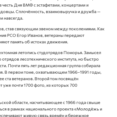
в честь Дня ВМФ с эстафетами, концертами и
довцы. Сплочённость, взаимовыручка и дружба —
им навсегда.
ов, став связующим звеном между поколениями. Как
ния РСО Егор Иванов, ветераны передают
яют память об истоках движения.
ухтомная летопись студотрядов Поморья. Замысел
ко отрядов лесотехнического института, но быстро
сти. Почти пять лет редакционная группа собирала
я. В первом томе, охватывающем 1966–1991 годы,
ее ста ветеранов. Второй том посвящён
т уже почти 1700 фото, из которых 700
ской области, насчитывающее с 1966 года свыше
ться в рамках национального проекта «Молодёжь и
беспечивают живую связь времён и бережное