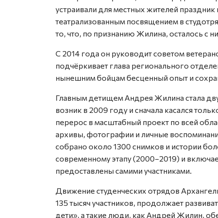
устраивали для местных жителей праздник 
театрализованным посвящением в студотря
то, что, по признанию Жилина, осталось с н
С 2014 года он руководит советом ветеран
подчёркивает глава регионального отделе
нынешним бойцам бесценный опыт и сохран
Главным детищем Андрея Жилина стала дв
возник в 2009 году и сначала касался толь
перерос в масштабный проект по всей обла
архивы, фотографии и личные воспоминани
собрано около 1300 снимков и истории бол
современному этапу (2000–2019) и включае
предоставлены самими участниками.
Движение студенческих отрядов Архангель
135 тысяч участников, продолжает развива
дети», а такие люди, как Андрей Жилин, о