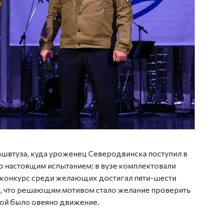
ашвтуза, куда уроженец Северодвинска поступил в
ло настоящим испытанием: в вузе комплектовали
а конкурс среди желающих достигал пяти-шести
т, что решающим мотивом стало желание проверить
орой было овеяно движение.