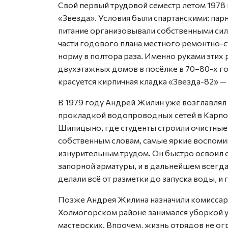
Свой первый трудовой семестр летом 1978 
«Звезда». Условия были спартанскими: парн
питание организовывали собственными сила
части годового плана местного ремонтно-с
норму в полтора раза. Именно руками эти
двухэтажных домов в посёлке в 70–80-х го
красуется кирпичная кладка «Звезда-82» —
В 1979 году Андрей Жилин уже возглавлял
прокладкой водопроводных сетей в Карпого
Шипицыно, где студенты строили очистные
собственным словам, самые яркие воспоми
изнурительным трудом. Он быстро освоил 
запорной арматуры, и в дальнейшем всегда
делали всё от разметки до запуска воды, и
Позже Андрея Жилина назначили комиссар
Холмогорском районе занимался уборкой у
мастерских. Впрочем, жизнь отрядов не ог