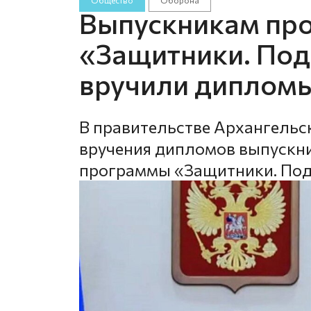
Общество
Оборона
Выпускникам пр
«Защитники. Под
вручили дипломы
В правительстве Архангельс
вручения дипломов выпускни
программы «Защитники. Под