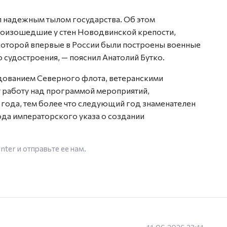
л надежным тылом государства. Об этом
роизошедшие у стен Новодвинской крепости,
которой впервые в России были построены военные
 судостроения, — пояснил Анатолий Бутко.
дованием Северного флота, ветеранскими
т работу над программой мероприятий,
года, тем более что следующий год знаменателен
ода императорского указа о создании
enter
и отправьте ее нам.
11.06.2026 23:11