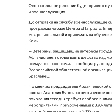
Окончательное решение будет принято с у
и военнослужащих.
До отправки на службу военнослужащие см
программы на базе Центра «Патриот». В пе
межрегиональной и принимать на обучение
Коми.
— Ветераны, защищавшие интересы государ
Афганистане, готовы взять шефство над мо
всему, что знают сами, — сообщил руково
Всероссийской общественной организации
Браславец.
По мнению председателя Архангельской 
флота» Анатолия Бутко, патриотическое во
поколения сегодня требует особого вниман
мероприятиями, приуроченными к 330-лет
которой будет отмечаться в 2023 году.