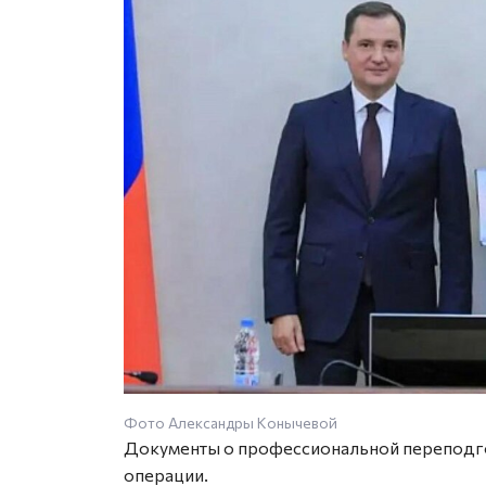
Фото Александры Конычевой
Документы о профессиональной переподго
операции.