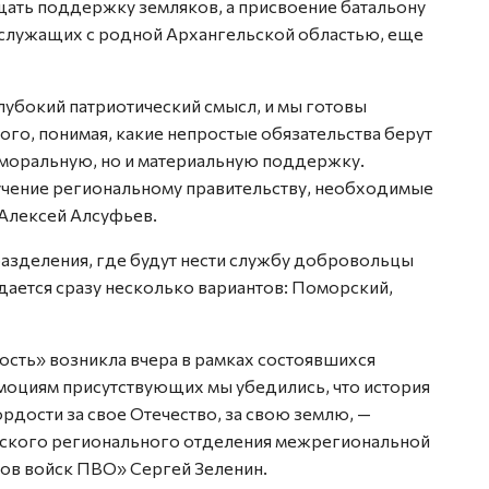
ать поддержку земляков, а присвоение батальону
служащих с родной Архангельской областью, еще
глубокий патриотический смысл, и мы готовы
ого, понимая, какие непростые обязательства берут
о моральную, но и материальную поддержку.
учение региональному правительству, необходимые
 Алексей Алсуфьев.
разделения, где будут нести службу добровольцы
ждается сразу несколько вариантов: Поморский,
сть» возникла вчера в рамках состоявшихся
эмоциям присутствующих мы убедились, что история
рдости за свое Отечество, за свою землю, —
ьского регионального отделения межрегиональной
ов войск ПВО» Сергей Зеленин.