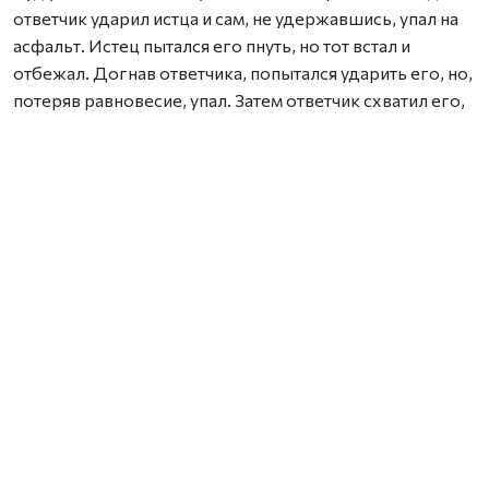
ответчик ударил истца и сам, не удержавшись, упал на
асфальт. Истец пытался его пнуть, но тот встал и
отбежал. Догнав ответчика, попытался ударить его, но,
потеряв равновесие, упал. Затем ответчик схватил его,
бил, несколько раз укладывал на асфальт и удерживал.
Уголовное дело в отношении ответчика прекращено в
связи с отсутствием в его дейст­виях состава
преступления, предусмотренного ч. 1 ст. 112 УК РФ.
Суд взыскал в ответчика в пользу истца компенсацию
морального вреда – 130 000 руб., расходы по уплате
государственной пошлины.
Стороны обжаловали решение в суде апелляционной
инстанции. Истец просил удовлетворить исковые
требования в полном объёме, полагая, что суд не учёл
длительность лечения, число операций, последствия
травм.