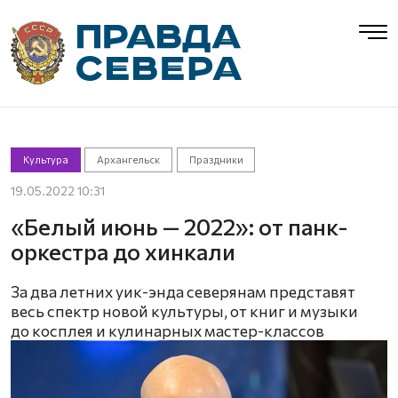
Культура
Архангельск
Праздники
19.05.2022 10:31
«Белый июнь — 2022»: от панк-
оркестра до хинкали
За два летних уик-энда северянам представят
весь спектр новой культуры, от книг и музыки
до косплея и кулинарных мастер-классов