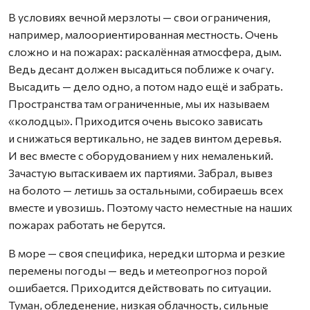
В условиях вечной мерзлоты — свои ограничения,
например, малоориентированная местность. Очень
сложно и на пожарах: раскалённая атмосфера, дым.
Ведь десант должен высадиться поближе к очагу.
Высадить — дело одно, а потом надо ещё и забрать.
Пространства там ограниченные, мы их называем
«колодцы». Приходится очень высоко зависать
и снижаться вертикально, не задев винтом деревья.
И вес вместе с оборудованием у них немаленький.
Зачастую вытаскиваем их партиями. Забрал, вывез
на болото — летишь за остальными, собираешь всех
вместе и увозишь. Поэтому часто неместные на наших
пожарах работать не берутся.
В море — своя специфика, нередки шторма и резкие
перемены погоды — ведь и метеопрогноз порой
ошибается. Приходится действовать по ситуации.
Туман, обледенение, низкая облачность, сильные