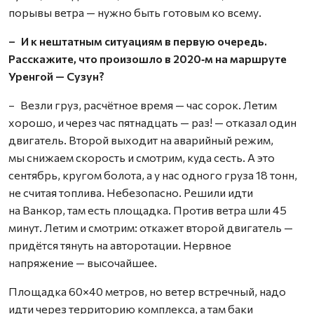
порывы ветра — нужно быть готовым ко всему.
– И к нештатным ситуациям в первую очередь.
Расскажите, что произошло в 2020‑м на маршруте
Уренгой — Сузун?
– Везли груз, расчётное время — час сорок. Летим
хорошо, и через час пятнадцать — раз! — отказал один
двигатель. Второй выходит на аварийный режим,
мы снижаем скорость и смотрим, куда сесть. А это
сентябрь, кругом болота, а у нас одного груза 18 тонн,
не считая топлива. Небезопасно. Решили идти
на Ванкор, там есть площадка. Против ветра шли 45
минут. Летим и смотрим: откажет второй двигатель —
придётся тянуть на авторотации. Нервное
напряжение — высочайшее.
Площадка 60×40 метров, но ветер встречный, надо
идти через территорию комплекса, а там баки