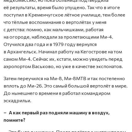
её результаты, время было упущено. Так что в итоге
поступил в Кременчугское лётное училище, тем более
что тёплые воспоминания о вертолётах у меня
с детства: помню, как мальчишками, работая
на огороде, наблюдали за пролетающими Ми-4.
Отучился два года и в 1979 году вернулся
в Архангельск. Начинал работу на Кегострове на том
самом Ми-4. Сейчас их, кстати, можно увидеть перед
аэропортом Васьково, но уже в качестве экспонатов.
Затем переучился на Ми-8, Ми-8МТВ и так постепенно
вплоть до Ми-26. Это самый большой вертолёт в мире.
До нынешнего времени я работал командиром
эскадрильи.
– А как первый раз подняли машину в воздух,
помните?
– Это было в училище. После полётов с инструктором