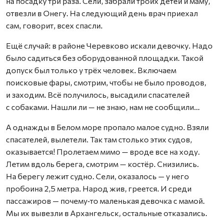
на посадку три раза. Сели, забрали троих детей и маму,
отвезли в Онегу. На следующий день врач приехал
сам, говорит, всех спасли.
Ещё случай: в районе Черевково искали девочку. Надо
было садиться без оборудованной площадки. Такой
допуск был только у трёх человек. Включаем
поисковые фары, смотрим, чтобы не было проводов,
и заходим. Всё получилось, высадили спасателей
с собаками. Нашли ли — не знаю, нам не сообщили…
А однажды в Белом море пропало малое судно. Взяли
спасателей, вылетели. Так там столько этих судов,
оказывается! Пролетаем мимо — вроде все на ходу.
Летим вдоль берега, смотрим — костёр. Снизились.
На берегу лежит судно. Сели, оказалось — у него
пробоина 2,5 метра. Народ жив, греется. И среди
пассажиров — почему‑то маленькая девочка с мамой.
Мы их вывезли в Архангельск, остальные отказались.