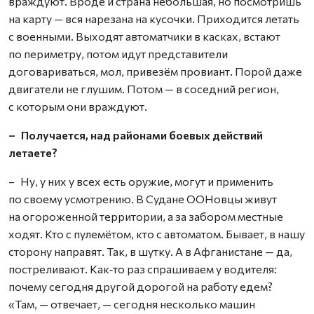
враждуют. Вроде и страна небольшая, но посмотришь
на карту — вся нарезана на кусочки. Приходится летать
с военными. Выходят автоматчики в касках, встают
по периметру, потом идут представители
договариваться, мол, привезём провиант. Порой даже
двигатели не глушим. Потом — в соседний регион,
с которым они враждуют.
– Получается, над районами боевых действий
летаете?
– Ну, у них у всех есть оружие, могут и применить
по своему усмотрению. В Судане ООНовцы живут
на огороженной территории, а за забором местные
ходят. Кто с пулемётом, кто с автоматом. Бывает, в нашу
сторону направят. Так, в шутку. А в Афганистане — да,
постреливают. Как‑то раз спрашиваем у водителя:
почему сегодня другой дорогой на работу едем?
«Там, — отвечает, — сегодня несколько машин