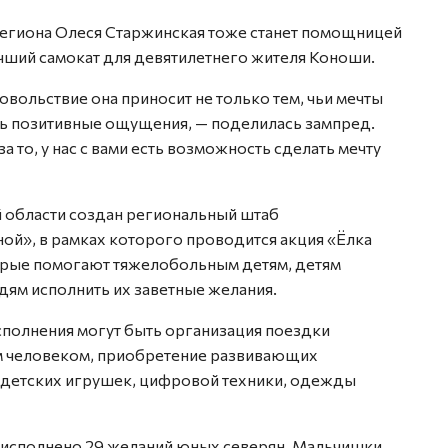
региона Олеся Старжинская тоже станет помощницей
чший самокат для девятилетнего жителя Коноши.
довольствие она приносит не только тем, чьи мечты
чень позитивные ощущения, — поделилась зампред.
 то, у нас с вами есть возможность сделать мечту
й области создан региональный штаб
ой», в рамках которого проводится акция «Ёлка
орые помогают тяжелобольным детям, детям
ям исполнить их заветные желания.
исполнения могут быть организация поездки
ным человеком, приобретение развивающих
, детских игрушек, цифровой техники, одежды
о исполнено 29 желаний юных северян. Мальчишки