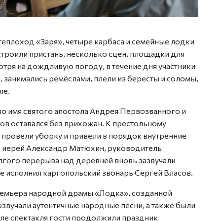
Фото: 
теплоход «Заря», четыре карбаса и семейные лодки
троили пристань, несколько сцен, площадки для
отря на дождливую погоду, в течение дня участники
, занимались ремёслами, плели из бересты и соломы,
ле.
во имя святого апостола Андрея Первозванного и
ов оставался без прихожан. К престольному
, провели уборку и привели в порядок внутренние
л иерей Александр Матюхин, руководитель
лгого перерыва над деревней вновь зазвучали
е исполнил каргопольский звонарь Сергей Власов.
ремьера народной драмы «Лодка», созданной
озвучали аутентичные народные песни, а также были
ле спектакля гости продолжили праздник