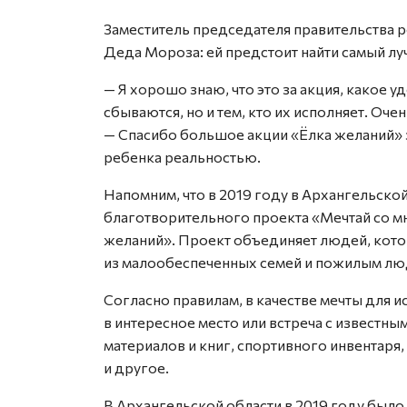
Заместитель председателя правительства 
Деда Мороза: ей предстоит найти самый лу
— Я хорошо знаю, что это за акция, какое у
сбываются, но и тем, кто их исполняет. О
— Спасибо большое акции «Ёлка желаний» за
ребенка реальностью.
Напомним, что в 2019 году в Архангельско
благотворительного проекта «Мечтай со мн
желаний». Проект объединяет людей, кот
из малообеспеченных семей и пожилым люд
Согласно правилам, в качестве мечты для 
в интересное место или встреча с извест
материалов и книг, спортивного инвентаря
и другое.
В Архангельской области в 2019 году был