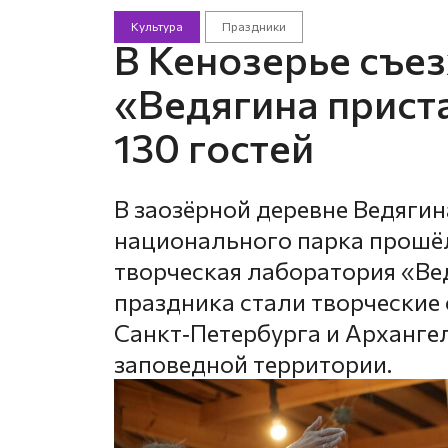
Культура
Праздники
В Кенозерье съе
«Ведягина прист
130 гостей
В заозёрной деревне Ведягин
национального парка прошё
творческая лаборатория «Ве
праздника стали творческие
Санкт‑Петербурга и Арханге
заповедной территории.