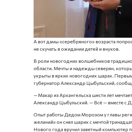
А вот дамы «серебряного» возраста попро
не скучать в ожидании детей и внуков.
В роли новогодних волшебников традицио
области. Мечты и надежды северян, которы
укрыты в ярких новогодних шарах. Первым
губернатор Александр Цыбульский, сообщи
— Макар из Архангельска шести лет мечтает
Александр Цыбульский. — Всё — вместе с 
Опыт работы Дедом Морозом у главы регио
желаний» он снял шарик с мечтой тринадца
Нового года вручил заветный компьютер по