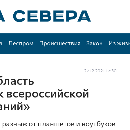
а
Леспром
Происшествия
Закон
Из жиз
27.12.2021 17:30
бласть
к всероссийской
аний»
 разные: от планшетов и ноутбуков