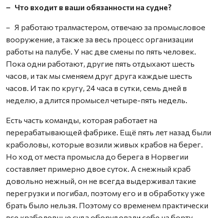
– Что входит в ваши обязанности на судне?
– Я работаю тралмастером, отвечаю за промысловое
вооружение, а также за весь процесс организации
работы на палубе. У нас две смены по пять человек.
Пока одни работают, другие пять отдыхают шесть
часов, и так мы сменяем друг друга каждые шесть
часов. И так по кругу, 24 часа в сутки, семь дней в
неделю, а длится промысел четыре-пять недель.
Есть часть команды, которая работает на
перерабатывающей фабрике. Ещё пять лет назад были
краболовы, которые возили живых крабов на берег.
Но ход от места промысла до берега в Норвегии
составляет примерно двое суток. А снежный краб
довольно нежный, он не всегда выдерживал такие
перегрузки и погибал, поэтому его и в обработку уже
брать было нельзя. Поэтому со временем практически
все краболовные суда оборудовали себе на борту