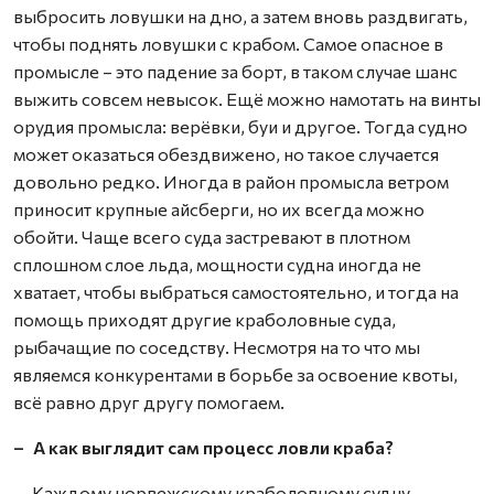
выбросить ловушки на дно, а затем вновь раздвигать,
чтобы поднять ловушки c крабом. Самое опасное в
промысле – это падение за борт, в таком случае шанс
выжить совсем невысок. Ещё можно намотать на винты
орудия промысла: верёвки, буи и другое. Тогда судно
может оказаться обездвижено, но такое случается
довольно редко. Иногда в район промысла ветром
приносит крупные айсберги, но их всегда можно
обойти. Чаще всего суда застревают в плотном
сплошном слое льда, мощности судна иногда не
хватает, чтобы выбраться самостоятельно, и тогда на
помощь приходят другие краболовные суда,
рыбачащие по соседству. Несмотря на то что мы
являемся конкурентами в борьбе за освоение квоты,
всё равно друг другу помогаем.
– А как выглядит сам процесс ловли краба?
– Каждому норвежскому краболовному судну